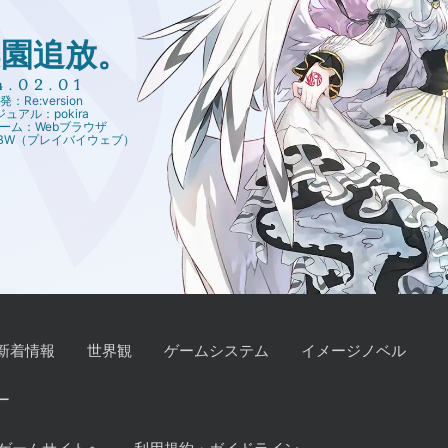
楽園追放。
4.02.01
：Re:version
ュアル：pokira
ーム：Webブラウザ
PBW（プレイバイウェブ）
新着情報
世界観
ゲームシステム
イメージノベル
ー