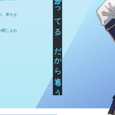
分かってる、だから進もう
が、寧ろそ
が聞こえれ