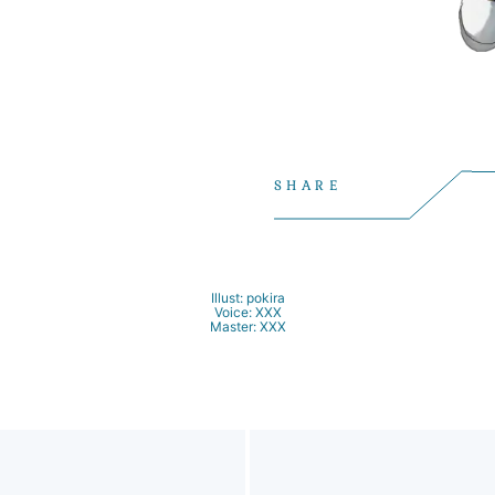
SHARE
Illust:
pokira
Voice:
XXX
Master:
XXX