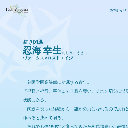
お知らせ
紅き閃迅
忍海 幸生
おしみ こうせい
ヴァニタス×ロストエイジ
刻陽学園高等部に所属する青年。
『早贄と福音』事件にて母親を喪い、それを切欠に父
状態にある。
肉親を喪った経験から、誰かの力になれるのであれ
伸べると決めて居る。
それでも伸び伸びと育ってきたため感情豊か。表情