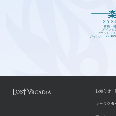
――
202
企画・開発
メインビジ
プラットフォ
ジャンル：RPG/
お知らせ・
キャラクタ