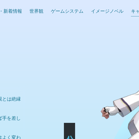
・新着情報
世界観
ゲーム
システム
イメージノベル
キ
親とは絶縁
ば手を差し
はよく変わ