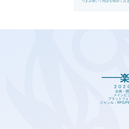
つまみ食いで用語を眺めてみ
――
202
企画・開発
メインビジ
プラットフォ
ジャンル：RPG/