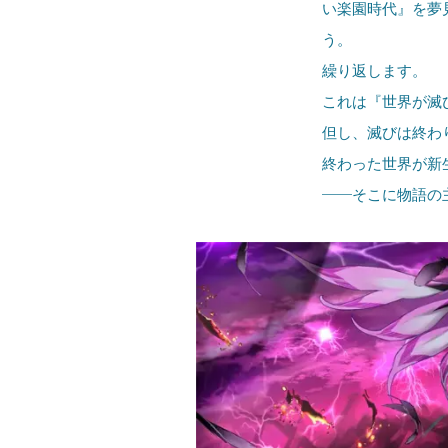
い楽園時代』を夢
う。
繰り返します。
これは『世界が滅
但し、滅びは終わ
終わった世界が新
――そこに物語の