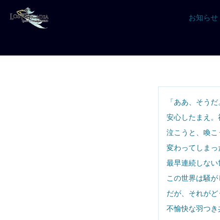
お知らせ
「ああ、そうだ
安心したまえ。
泣こうと、喚こ
変わってしまっ
最早連続しない
この世界は騒が
だが、それがど
不愉快な羽つき