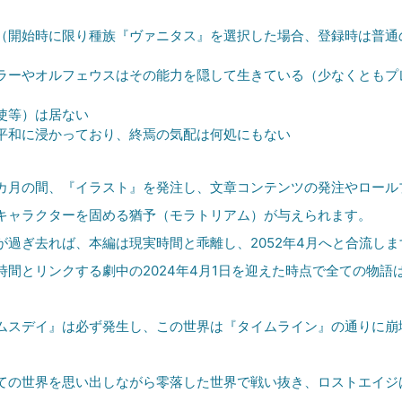
（開始時に限り種族『ヴァニタス』を選択した場合、登録時は普通
ラーやオルフェウスはその能力を隠して生きている（少なくともプ
使等）は居ない
平和に浸かっており、終焉の気配は何処にもない
カ月の間、『イラスト』を発注し、文章コンテンツの発注やロール
キャラクターを固める猶予（モラトリアム）が与えられます。
が過ぎ去れば、本編は現実時間と乖離し、2052年4月へと合流しま
時間とリンクする劇中の2024年4月1日を迎えた時点で全ての物語
ムスデイ』は必ず発生し、この世界は『タイムライン』の通りに崩
。
ての世界を思い出しながら零落した世界で戦い抜き、ロストエイジ