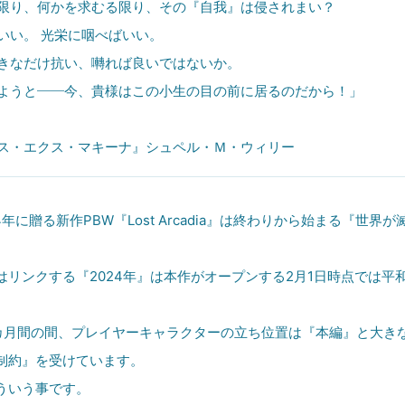
限り、何かを求むる限り、その『自我』は侵されまい？
いい。 光栄に咽べばいい。
きなだけ抗い、囀れば良いではないか。
ようと――今、貴様はこの小生の目の前に居るのだから！」
ス・エクス・マキーナ』シュペル・Ｍ・ウィリー
が2024年に贈る新作PBW『Lost Arcadia』は終わりから始まる『世
はリンクする『2024年』は本作がオープンする2月1日時点では平
ら2カ月間の間、プレイヤーキャラクターの立ち位置は『本編』と大き
制約』を受けています。
ういう事です。