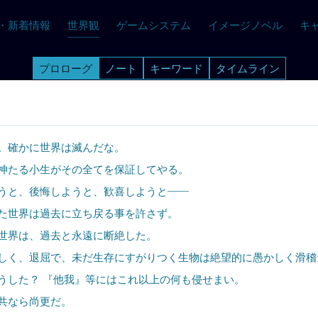
・新着情報
世界観
ゲーム
システム
イメージノベル
キ
プロローグ
ノート
キーワード
タイムライン
。確かに世界は滅んだな。
神たる小生がその全てを保証してやる。
うと、後悔しようと、歓喜しようと――
た世界は過去に立ち戻る事を許さず。
世界は、過去と永遠に断絶した。
しく、退屈で、未だ生存にすがりつく生物は絶望的に愚かしく滑稽
うした？ 『他我』等にはこれ以上の何も侵せまい。
共なら尚更だ。