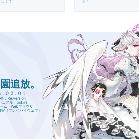
ましょう！
す！
楽園追放。
4.02.01
：Re:version
ュアル：pokira
ーム：Webブラウザ
PBW（プレイバイウェブ）