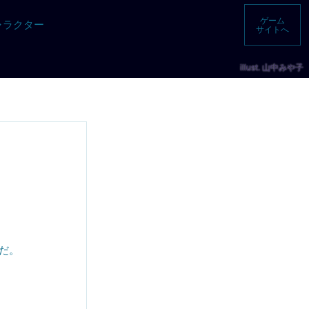
ゲーム
ャラクター
サイトへ
illust. 山中みや子
だ。