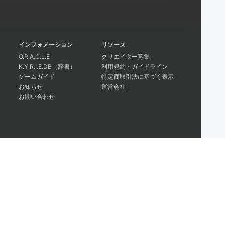
インフォメーション
リソース
O.R.A.C.L.E
クリエイター募集
K.Y.R.I.E.DB（辞書）
利用規約・ガイドライン
ゲームガイド
特定商取引法に基づく表示
お知らせ
運営会社
お問い合わせ