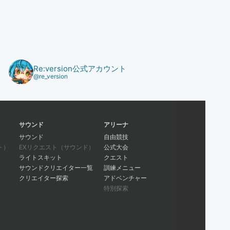
Re:version公式アカウント
@re_version
サウンド
アリーナ
サウンド
自由競技
ト）
EXリクエスト（サウンド）
公式大会
ライトスキット
クエスト
サウンドクリエイター一覧
訓練メニュー
クリエイター探索
アドベンチャー
特別探索