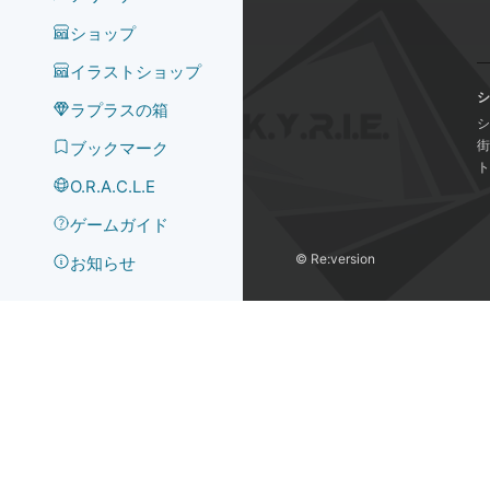
ショップ
イラストショップ
シ
ラプラスの箱
シ
街
ブックマーク
ト
O.R.A.C.L.E
ゲームガイド
©️ Re:version
お知らせ