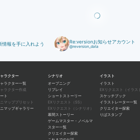
Re:versionお知らせアカウント
で最新情報を手に入れよう
@reversion_data
ャラクター
シナリオ
イラスト
ャラクター一覧
オープニング
イラスト
ャラクター作成
リプレイ
EXリクエスト（イラス
ート
ショートストーリー
スケッチブック
ニマッププリセット
EXリクエスト（SS）
イラストレーター一覧
ニマップギャラリー
EXリクエスト（シナリオ）
クリエイター探索
幕間ストーリー
りばスタンプ
ゲームマスター・ノベルマ
スター一覧
クリエイター探索
これまでのお話