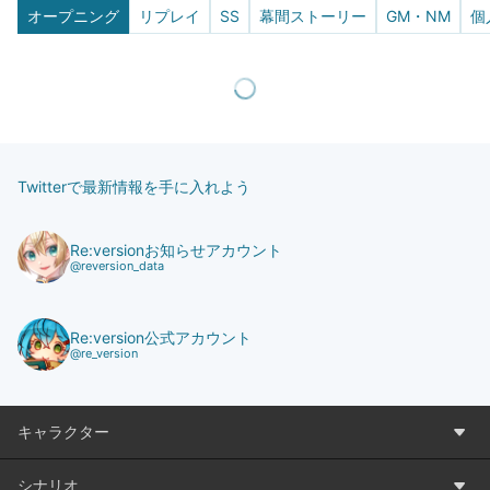
オープニング
リプレイ
SS
幕間ストーリー
GM・NM
個
Twitterで最新情報を手に入れよう
Re:versionお知らせアカウント
@reversion_data
Re:version公式アカウント
@re_version
キャラクター
シナリオ