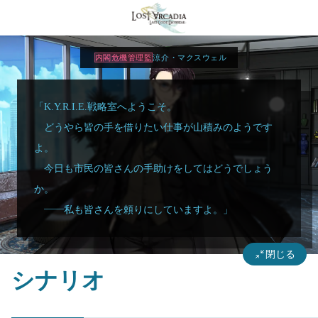
内閣危機管理監
涼介・マクスウェル
「K.Y.R.I.E.戦略室へようこそ。
どうやら皆の手を借りたい仕事が山積みのようです
よ。
今日も市民の皆さんの手助けをしてはどうでしょう
か。
――私も皆さんを頼りにしていますよ。」
閉じる
シナリオ