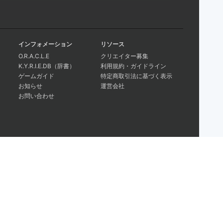
インフォメーション
リソース
O.R.A.C.L.E
クリエイター募集
K.Y.R.I.E.DB（辞書）
利用規約・ガイドライン
ゲームガイド
特定商取引法に基づく表示
お知らせ
運営会社
お問い合わせ