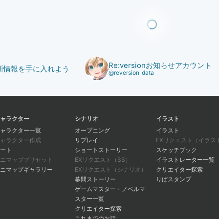
Re:versionお知らせアカウント
で最新情報を手に入れよう
@reversion_data
ャラクター
シナリオ
イラスト
ャラクター一覧
オープニング
イラスト
ャラクター作成
リプレイ
EXリクエスト（イラス
ート
ショートストーリー
スケッチブック
ニマッププリセット
EXリクエスト（SS）
イラストレーター一覧
ニマップギャラリー
EXリクエスト（シナリオ）
クリエイター探索
幕間ストーリー
りばスタンプ
ゲームマスター・ノベルマ
スター一覧
クリエイター探索
これまでのお話