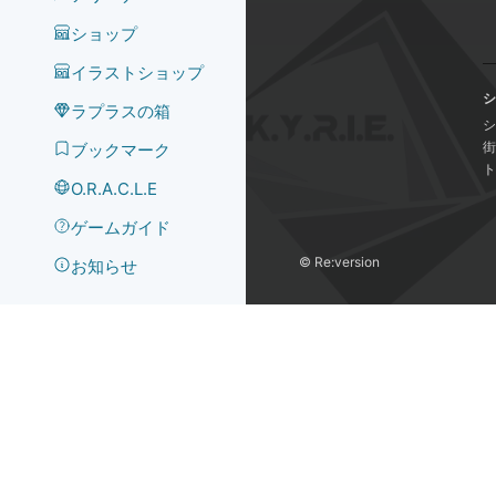
ショップ
イラストショップ
シ
ラプラスの箱
シ
街
ブックマーク
ト
O.R.A.C.L.E
ゲームガイド
©️ Re:version
お知らせ