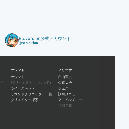
Re:version公式アカウント
@re_version
サウンド
アリーナ
サウンド
自由競技
ト）
EXリクエスト（サウンド）
公式大会
ライトスキット
クエスト
サウンドクリエイター一覧
訓練メニュー
クリエイター探索
アドベンチャー
特別探索