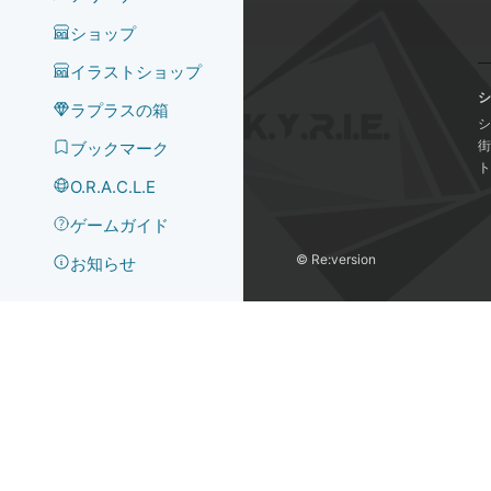
ショップ
イラストショップ
シ
ラプラスの箱
シ
街
ブックマーク
ト
O.R.A.C.L.E
ゲームガイド
©️ Re:version
お知らせ