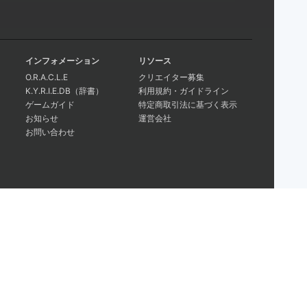
インフォメーション
リソース
O.R.A.C.L.E
クリエイター募集
K.Y.R.I.E.DB（辞書）
利用規約・ガイドライン
ゲームガイド
特定商取引法に基づく表示
お知らせ
運営会社
お問い合わせ