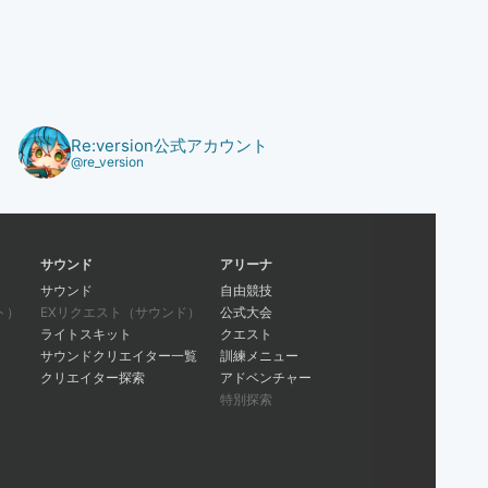
Re:version公式アカウント
@re_version
サウンド
アリーナ
サウンド
自由競技
ト）
EXリクエスト（サウンド）
公式大会
ライトスキット
クエスト
サウンドクリエイター一覧
訓練メニュー
クリエイター探索
アドベンチャー
特別探索