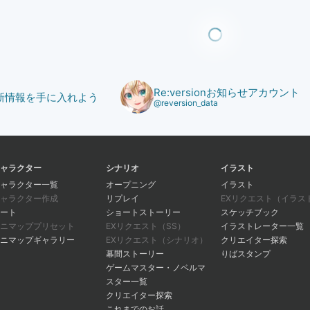
Re:versionお知らせアカウント
で最新情報を手に入れよう
@reversion_data
ャラクター
シナリオ
イラスト
ャラクター一覧
オープニング
イラスト
ャラクター作成
リプレイ
EXリクエスト（イラス
ート
ショートストーリー
スケッチブック
ニマッププリセット
EXリクエスト（SS）
イラストレーター一覧
ニマップギャラリー
EXリクエスト（シナリオ）
クリエイター探索
幕間ストーリー
りばスタンプ
ゲームマスター・ノベルマ
スター一覧
クリエイター探索
これまでのお話