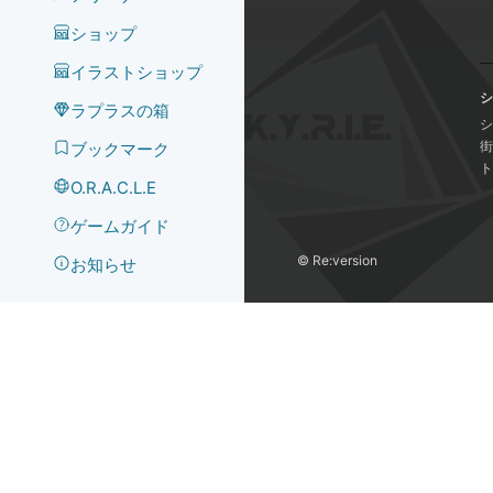
ショップ
イラストショップ
シ
ラプラスの箱
シ
街
ブックマーク
ト
O.R.A.C.L.E
ゲームガイド
©️ Re:version
お知らせ