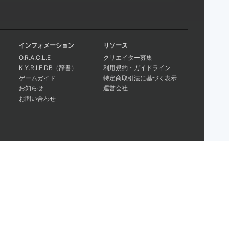
インフォメーション
リソース
O.R.A.C.L.E
クリエイター募集
K.Y.R.I.E.DB（辞書）
利用規約・ガイドライン
ゲームガイド
特定商取引法に基づく表示
お知らせ
運営会社
お問い合わせ