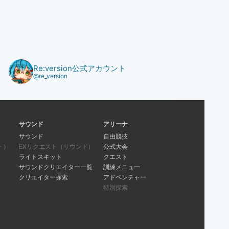
Re:version公式アカウント
@re_version
サウンド
アリーナ
サウンド
自由競技
ト）
EXリクエスト（サウンド）
公式大会
ライトスキット
クエスト
サウンドクリエイター一覧
訓練メニュー
クリエイター探索
アドベンチャー
特別探索