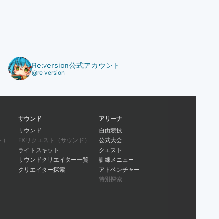
Re:version公式アカウント
@re_version
サウンド
アリーナ
サウンド
自由競技
ト）
EXリクエスト（サウンド）
公式大会
ライトスキット
クエスト
サウンドクリエイター一覧
訓練メニュー
クリエイター探索
アドベンチャー
特別探索