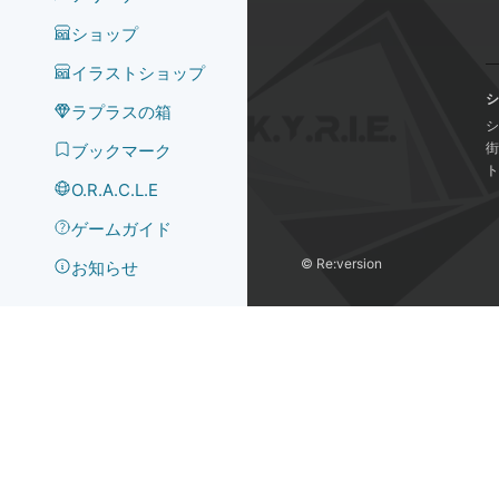
ショップ
イラストショップ
シ
ラプラスの箱
シ
街
ブックマーク
ト
O.R.A.C.L.E
ゲームガイド
©️ Re:version
お知らせ