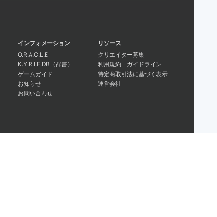
インフォメーション
リソース
O.R.A.C.L.E
クリエイター募集
K.Y.R.I.E.DB（辞書）
利用規約・ガイドライン
ゲームガイド
特定商取引法に基づく表示
お知らせ
運営会社
お問い合わせ