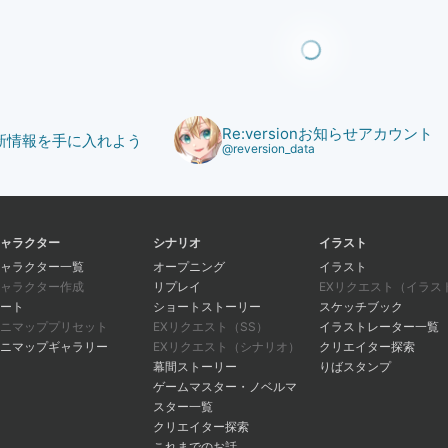
Re:versionお知らせアカウント
で最新情報を手に入れよう
@reversion_data
ャラクター
シナリオ
イラスト
ャラクター一覧
オープニング
イラスト
ャラクター作成
リプレイ
EXリクエスト（イラス
ート
ショートストーリー
スケッチブック
ニマッププリセット
EXリクエスト（SS）
イラストレーター一覧
ニマップギャラリー
EXリクエスト（シナリオ）
クリエイター探索
幕間ストーリー
りばスタンプ
ゲームマスター・ノベルマ
スター一覧
クリエイター探索
これまでのお話