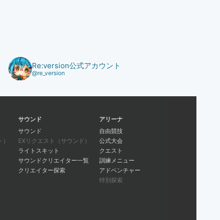
Re:version公式アカウント
@re_version
サウンド
アリーナ
サウンド
自由競技
ト）
EXリクエスト（サウンド）
公式大会
ライトスキット
クエスト
サウンドクリエイター一覧
訓練メニュー
クリエイター探索
アドベンチャー
特別探索