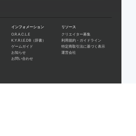
インフォメーション
リソース
O.R.A.C.L.E
クリエイター募集
K.Y.R.I.E.DB（辞書）
利用規約・ガイドライン
ゲームガイド
特定商取引法に基づく表示
お知らせ
運営会社
お問い合わせ