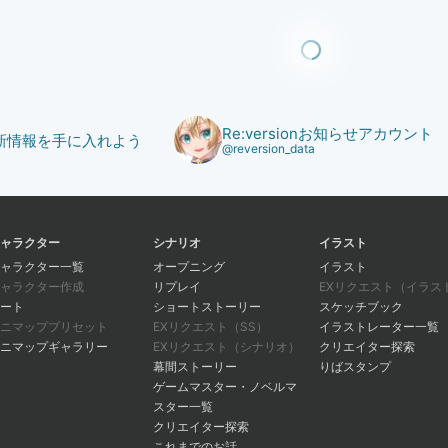
Re:versionお知らせアカウント
で最新情報を手に入れよう
@reversion_data
ャラクター
シナリオ
イラスト
ャラクター一覧
オープニング
イラスト
ャラクター作成
リプレイ
EXリクエスト（イラス
ート
ショートストーリー
スケッチブック
ニマッププリセット
EXリクエスト（SS）
イラストレーター一覧
ニマップギャラリー
EXリクエスト（シナリオ）
クリエイター探索
幕間ストーリー
りばスタンプ
ゲームマスター・ノベルマ
スター一覧
クリエイター探索
これまでのお話