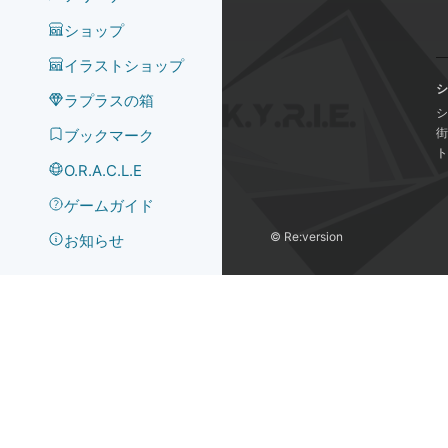
ショップ
イラストショップ
シ
ラプラスの箱
シ
街
ブックマーク
ト
O.R.A.C.L.E
ゲームガイド
©️ Re:version
お知らせ