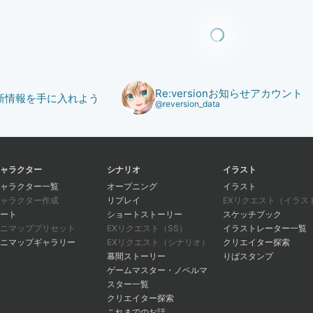
Re:versionお知らせアカウント
で最新情報を手に入れよう
@reversion_data
ャラクター
シナリオ
イラスト
ャラクター一覧
オープニング
イラスト
ャラクター作成
リプレイ
EXリクエスト（イラス
ート
ショートストーリー
スケッチブック
ニマッププリセット
EXリクエスト（SS）
イラストレーター一覧
ニマップギャラリー
EXリクエスト（シナリオ）
クリエイター探索
幕間ストーリー
りばスタンプ
ゲームマスター・ノベルマ
スター一覧
クリエイター探索
これまでのお話