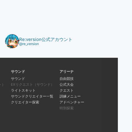
Re:version公式アカウント
@re_version
サウンド
アリーナ
サウンド
自由競技
ト）
EXリクエスト（サウンド）
公式大会
ライトスキット
クエスト
サウンドクリエイター一覧
訓練メニュー
クリエイター探索
アドベンチャー
特別探索