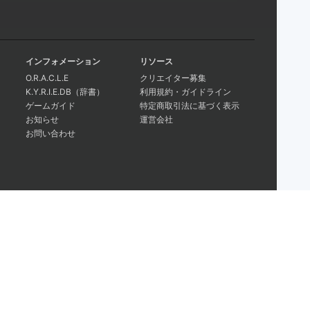
インフォメーション
リソース
O.R.A.C.L.E
クリエイター募集
K.Y.R.I.E.DB（辞書）
利用規約・ガイドライン
ゲームガイド
特定商取引法に基づく表示
お知らせ
運営会社
お問い合わせ