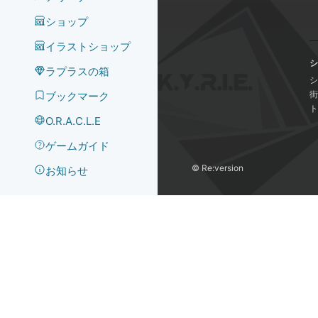
ショップ
イラストショップ
シ
ラプラスの箱
シ
街
ブックマーク
ト
O.R.A.C.L.E
ゲームガイド
©️ Re:version
お知らせ