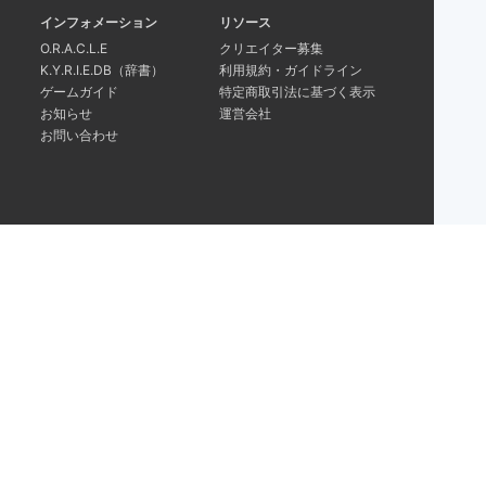
インフォメーション
リソース
O.R.A.C.L.E
クリエイター募集
K.Y.R.I.E.DB（辞書）
利用規約・ガイドライン
ゲームガイド
特定商取引法に基づく表示
お知らせ
運営会社
お問い合わせ