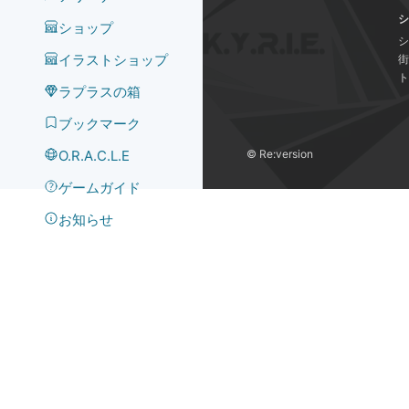
シ
ショップ
シ
イラストショップ
街
ト
ラプラスの箱
ブックマーク
O.R.A.C.L.E
©️ Re:version
ゲームガイド
お知らせ