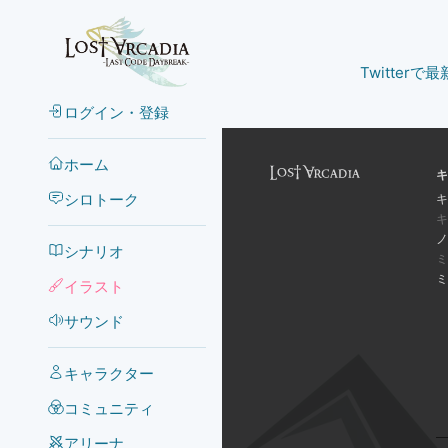
Twitter
ログイン・登録
ホーム
キ
シロトーク
キ
キ
ノ
シナリオ
ミ
ミ
イラスト
サウンド
キャラクター
コミュニティ
アリーナ