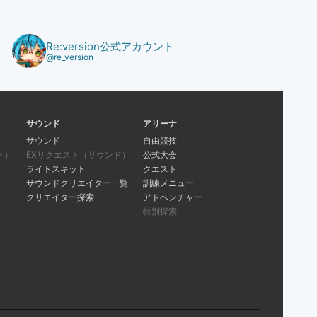
Re:version公式アカウント
@re_version
サウンド
アリーナ
サウンド
自由競技
ト）
EXリクエスト（サウンド）
公式大会
ライトスキット
クエスト
サウンドクリエイター一覧
訓練メニュー
クリエイター探索
アドベンチャー
特別探索