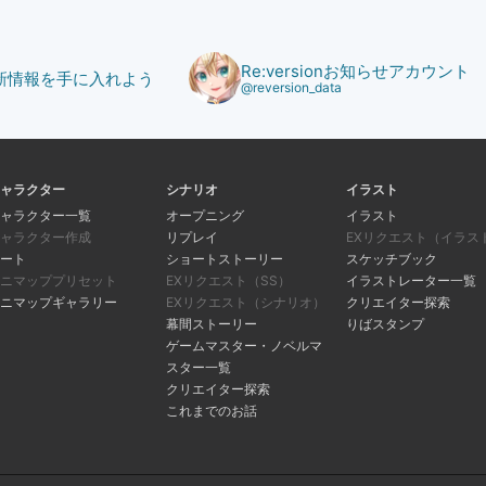
Re:versionお知らせアカウント
で最新情報を手に入れよう
@reversion_data
ャラクター
シナリオ
イラスト
ャラクター一覧
オープニング
イラスト
ャラクター作成
リプレイ
EXリクエスト（イラス
ート
ショートストーリー
スケッチブック
ニマッププリセット
EXリクエスト（SS）
イラストレーター一覧
ニマップギャラリー
EXリクエスト（シナリオ）
クリエイター探索
幕間ストーリー
りばスタンプ
ゲームマスター・ノベルマ
スター一覧
クリエイター探索
これまでのお話