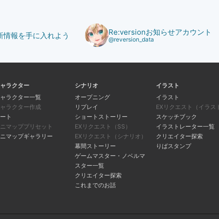
Re:versionお知らせアカウント
で最新情報を手に入れよう
@reversion_data
ャラクター
シナリオ
イラスト
ャラクター一覧
オープニング
イラスト
ャラクター作成
リプレイ
EXリクエスト（イラス
ート
ショートストーリー
スケッチブック
ニマッププリセット
EXリクエスト（SS）
イラストレーター一覧
ニマップギャラリー
EXリクエスト（シナリオ）
クリエイター探索
幕間ストーリー
りばスタンプ
ゲームマスター・ノベルマ
スター一覧
クリエイター探索
これまでのお話