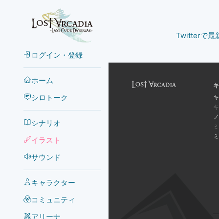
Twitter
ログイン・登録
ホーム
キ
シロトーク
キ
キ
ノ
シナリオ
ミ
ミ
イラスト
サウンド
キャラクター
コミュニティ
アリーナ