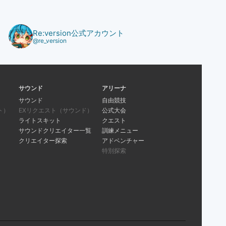
Re:version公式アカウント
@re_version
サウンド
アリーナ
サウンド
自由競技
ト）
EXリクエスト（サウンド）
公式大会
ライトスキット
クエスト
サウンドクリエイター一覧
訓練メニュー
クリエイター探索
アドベンチャー
特別探索