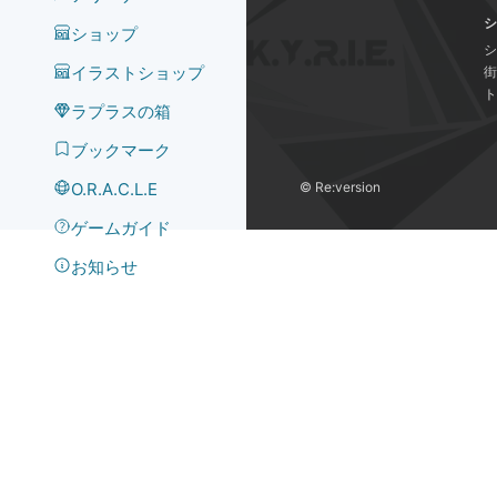
シ
ショップ
シ
イラストショップ
街
ト
ラプラスの箱
ブックマーク
O.R.A.C.L.E
©️ Re:version
ゲームガイド
お知らせ