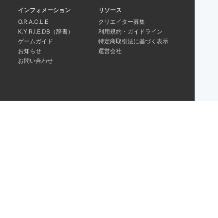
インフォメーション
リソース
O.R.A.C.L.E
クリエイター募集
K.Y.R.I.E.DB（辞書）
利用規約・ガイドライン
ゲームガイド
特定商取引法に基づく表示
お知らせ
運営会社
お問い合わせ