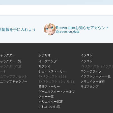
Re:versionお知らせアカウント
で最新情報を手に入れよう
@reversion_data
ャラクター
シナリオ
イラスト
ャラクター一覧
オープニング
イラスト
ャラクター作成
リプレイ
EXリクエスト（イラス
ート
ショートストーリー
スケッチブック
ニマッププリセット
EXリクエスト（SS）
イラストレーター一覧
ニマップギャラリー
EXリクエスト（シナリオ）
クリエイター探索
幕間ストーリー
りばスタンプ
ゲームマスター・ノベルマ
スター一覧
クリエイター探索
これまでのお話