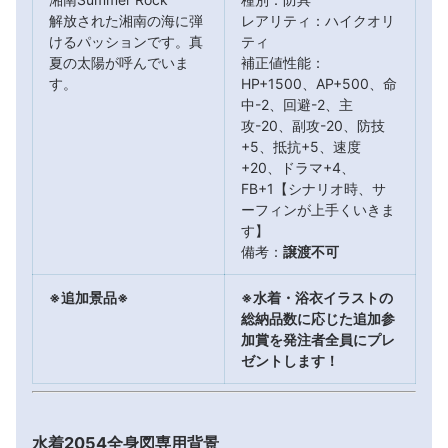
解放された湘南の海に弾
レアリティ：ハイクオリ
けるパッションです。真
ティ
夏の太陽が呼んでいま
補正値性能：
す。
HP+1500、AP+500、命
中-2、回避-2、主
攻-20、副攻-20、防技
+5、抵抗+5、速度
+20、ドラマ+4、
FB+1【シナリオ時、サ
ーフィンが上手くいきま
す】
備考：
譲渡不可
※追加景品※
※水着・浴衣イラストの
総納品数に応じた追加参
加賞を発注者全員にプレ
ゼントします！
水着2054全身図専用背景