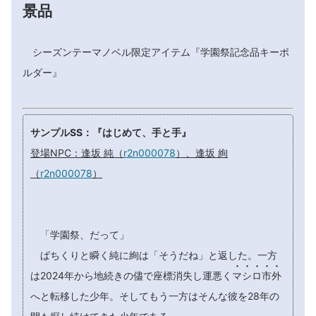
景品
シーズンテーマノベル限定アイテム『学園祭記念品キーボ
ルダー』
サンプルSS：『はじめて、手と手』
登場NPC：逢坂 純（
r2n000078
）、逢坂 絢
（
r2n000078
）
「学園祭、だって」
ぱちくりと瞬く純に絢は「そうだね」と返した。一方





は2024年から地続きの儘で座標消失し運悪く
マ
シ
ロ
市
外
へと転移した少年。そしてもう一方はそんな彼を28年の