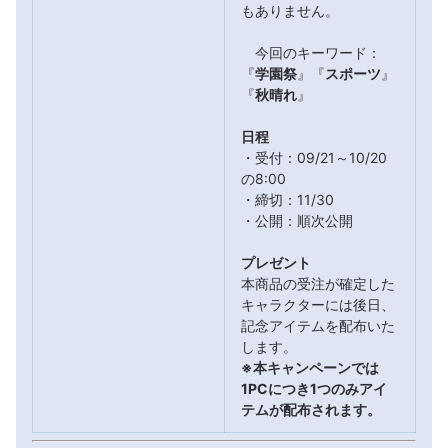
もありません。
今回のキーワード：
『
学園祭
』『
スポーツ
』
『
秋晴れ
』
日程
・受付：09/21～10/20
の8:00
・締切：11/30
・公開：順次公開
プレゼント
本商品の受注が確定した
キャラクターには後日、
記念アイテムを配布いた
します。
※本キャンペーンでは
1PCにつき1つのみアイ
テムが配布されます。