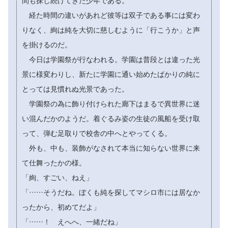
間も探し続けてきた少年である。
経た時間の違いがあれど彼等は双子である事には変わ
りなく、絢は純を大切に慈しむように「行こうか」と声
を掛けるのだ。
今日は学園祭が行なわれる。学園は普段とは違った光
景に様変わりし、新たに学園に通い始めたばかりの純に
とっては見慣れぬ光景であった。
学園祭の為に飾り付けられた廊下はまるで異世界に迷
い混んだかのようだ。着ぐるみ姿の生徒の風船を受け取
って、弾む足取りで校舎の中へとやってくる。
外も、中も、装飾がなされて本当に知らない世界に来
て仕舞ったかの様。
「絢、すごい、ねえ」
「……そうだね。ぼくも純を探してマシロ市には居なか
ったから、初めてだよ」
「……！ えへへ、一緒だね」