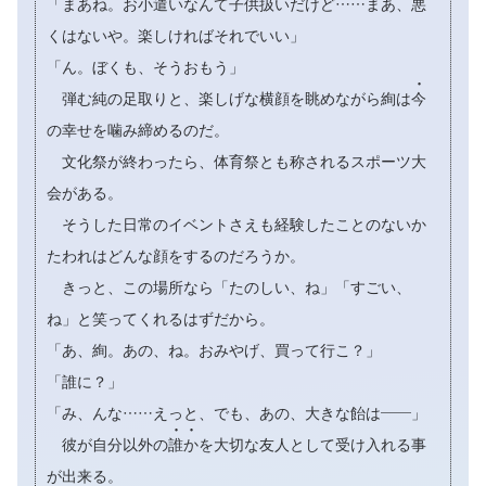
「まあね。お小遣いなんて子供扱いだけど……まあ、悪
くはないや。楽しければそれでいい」
「ん。ぼくも、そうおもう」

弾む純の足取りと、楽しげな横顔を眺めながら絢は
今
の幸せを噛み締めるのだ。
文化祭が終わったら、体育祭とも称されるスポーツ大
会がある。
そうした日常のイベントさえも経験したことのないか
たわれはどんな顔をするのだろうか。
きっと、この場所なら「たのしい、ね」「すごい、
ね」と笑ってくれるはずだから。
「あ、絢。あの、ね。おみやげ、買って行こ？」
「誰に？」
「み、んな……えっと、でも、あの、大きな飴は――」


彼が自分以外の
誰
か
を大切な友人として受け入れる事
が出来る。