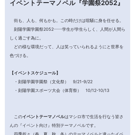
イベントテーマノベル『学園祭2052』
街も、人も、何もかも。この時だけは喧騒に身を任せる。
刻陽学園学園祭2052――学生が学生らしく、人間が人間ら
しく過ごす為に。
どの様な環境だって、人は笑っていられるようにと世界を
色づける。
【イベントスケジュール】
・刻陽学園学園祭（文化祭） 9/21-9/22
・刻陽学園スポーツ大会（体育祭） 10/12-10/13
この
イベントテーマノベル
はマシロ市で生活を行なう皆さ
んの『イベント向け』特別テーマノベルです。
四季折々（春、夏、秋、冬）のテーマノベルと違ったイベ