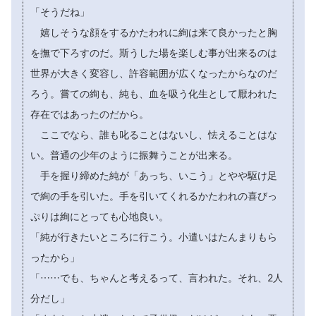
「そうだね」
嬉しそうな顔をするかたわれに絢は来て良かったと胸
を撫で下ろすのだ。斯うした場を楽しむ事が出来るのは
世界が大きく変容し、許容範囲が広くなったからなのだ
ろう。嘗ての絢も、純も、血を吸う化生として厭われた
存在ではあったのだから。
ここでなら、誰も叱ることはないし、怯えることはな
い。普通の少年のように振舞うことが出来る。
手を握り締めた純が「あっち、いこう」とやや駆け足
で絢の手を引いた。手を引いてくれるかたわれの喜びっ
ぷりは絢にとっても心地良い。
「純が行きたいところに行こう。小遣いはたんまりもら
ったから」
「……でも、ちゃんと考えるって、言われた。それ、2人
分だし」