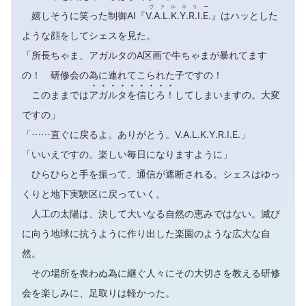
ヴァルキリー
嬉しそうに笑った制御AI『
V.A.L.K.Y.R.I.E.
』はハッとした
ような顔をしてシェスを見た。
「所長ちゃま、アガルタのA区画で牛ちゃまが暴れてます
の！ 研修会の為に連れてこられた子ですの！









このままでは
ア
ガ
ル
タ
を
信
じ
ろ
！
してしまいますの。大変
ですの」
「……直ぐに戻るよ。ありがとう。V.A.L.K.Y.R.I.E.」
「いいえですの。楽しい毎日になりますように」
ひらひらと手を振って、通信が遮断される。シェスはゆっ
くりと地下実験区に戻っていく。
人工の太陽は、決して大いなる自然の恵みではない。滅び
に向う地球に抗うように作り出した楽園のような広大な自
然。
その場所を喪わぬ為に継ぐ人々にその大切さを教える研修
会を楽しみに、足取りは軽かった。