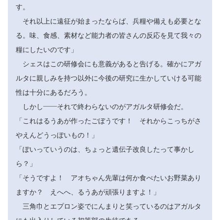
す。
それ以上に遠征が始まったならば、兵糧や備えも必要とな
る。味、食感、素材など能力者の皆さんの反応を見て我々の
糧にしたいのです」
シェスはこの研修会にも意義があると告げる。確かにアガ
ルタに親しみを持つ以外に今後の研究に生かしていける可能
性は十分にあるだろう。
しかし――それで終わらないのがアガルタ研修会だ。
「これはるうあが作ったごぼうです！ それからこっちがさ
やえんどうっぽいもの！」
「ぽいっていうのは、ちょっと遺伝子改良したって事かし
ら？」
「そうですよ！ アオちゃん先輩は何か食べたいお野菜あり
ますか？ えへへ、るうあが頑張りますよ！」
三角巾とエプロン姿でにんまりと笑っているのはアガルタ