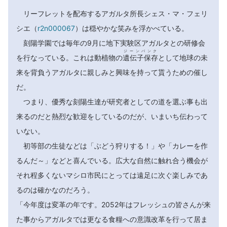
リーフレットを配布するアガルタ所長シェス・マ・フェリ
シエ（
r2n000067
）は穏やかな笑みを浮かべている。
刻陽学園では毎年の9月に地下実験区アガルタとの研修会
ジーンバンク
を行なっている。これは動植物の
遺伝子保存
として地球の未
来を背負うアガルタに親しみと興味を持って貰うための催し
だ。
つまり、優秀な刻陽生達が研究者としての道を選ぶ事も出
来るのだと熱烈な歓迎をしているのだが、いまいち伝わって
いない。
初等部の生徒などは「ぶどう狩りする！」や「カレーを作
るんだ～」などと喜んでいる。広大な自然に触れ合う機会が
それ程多くないマシロ市民にとっては遠足に次ぐ楽しみであ
るのは確かなのだろう。
「今年度は変革の年です。2052年はフレッシュの皆さんが来
た事からアガルタでは更なる食糧への意識改革を行って居ま