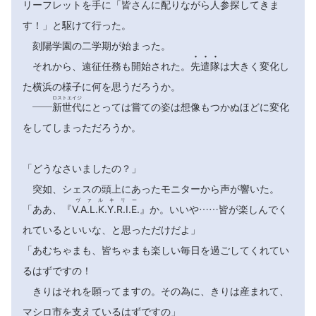
リーフレットを手に「皆さんに配りながら人参探してきま
す！」と駆けて行った。
刻陽学園の二学期が始まった。



それから、遠征任務も開始された。
先
遣
隊
は大きく変化し
た横浜の様子に何を思うだろうか。
ロストエイジ
――
新世代
にとっては嘗ての姿は想像もつかぬほどに変化
をしてしまっただろうか。
「どうなさいましたの？」
突如、シェスの頭上にあったモニターから声が響いた。
ヴァルキリー
「ああ、『
V.A.L.K.Y.R.I.E.
』か。いいや……皆が楽しんでく
れているといいな、と思っただけだよ」
「あむちゃまも、皆ちゃまも楽しい毎日を過ごしてくれてい
るはずですの！
きりはそれを願ってますの。その為に、きりは産まれて、
マシロ市を支えているはずですの」