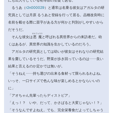
にも出入りしている初等部の生徒である。
るうあ（
r2n000029
）と通常は名乗る彼女はアガルタの研
究員としては月原 るうあと登録を行って居る。品種改良時に
名前を載せる際に苗字がある方が何かと判別がしやすいから
だそうだ。
オルフェウス
そんな彼女は
悪魔
と呼ばれる異世界からの来訪者だ。幼
くはあるが、異世界の知識を生かしているのだろう。
アガルタの研究員としては幼いが彼女はそれなりの研究結
果を齎しているそうだ。野菜が歩き回っているのは……良い
結果と言えるのか定かでは無いが。
「そうねえ……持ち運びの出来る食材って限られるわよね。
いっそ、一口サイズで色んな味が楽しめるとかならいいの
に」
「アオちゃん先輩ったらディストピア」
「えっ！？ いや、だって、かさばると大変じゃない！？」
「そうなんですよねえ。でも、完全栄養食だよってしちゃう