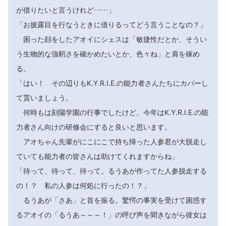
が借りたいと言うけれど……」
「お披露目を行なうときに借りるってどう言うことなの？」
困った顔をしたアオイにシェスは「敏捷性だとか、そうい
う生物的な強靭さを確かめたいとか、色々ね」と肩を竦め
る。
「はい！ その辺りもK.Y.R.I.E.の能力者さんたちにカバーし
て貰いましょう。
何時もは刻陽学園の行事でしたけど、今年はK.Y.R.I.E.の能
力者さん向けの研修会にすると良いと思います。
アオちゃん先輩がにこにこで持ち帰った人参君が大脱走し
ていても能力者の皆さんは助けてくれますからね」
「待って、待って、待って。るうあが作ってた人参脱走する
の！？ 私の人参は何処に行ったの！？」
るうあが「さあ」と首を振る。驚愕の事実を受けて困惑す
るアオイの「るうあ～～～！」の呼び声を聞きながら彼女は