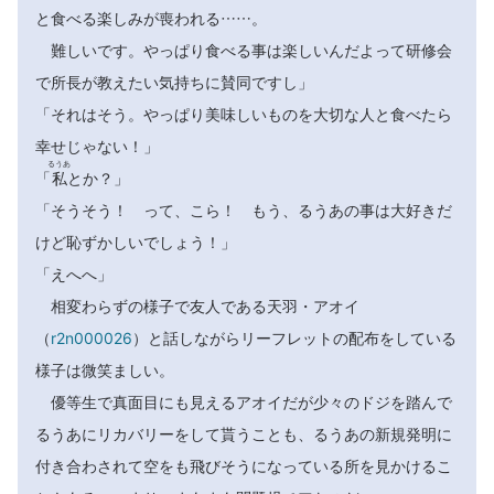
と食べる楽しみが喪われる……。
難しいです。やっぱり食べる事は楽しいんだよって研修会
で所長が教えたい気持ちに賛同ですし」
「それはそう。やっぱり美味しいものを大切な人と食べたら
幸せじゃない！」
るうあ
「
私
とか？」
「そうそう！ って、こら！ もう、るうあの事は大好きだ
けど恥ずかしいでしょう！」
「えへへ」
相変わらずの様子で友人である天羽・アオイ
（
r2n000026
）と話しながらリーフレットの配布をしている
様子は微笑ましい。
優等生で真面目にも見えるアオイだが少々のドジを踏んで
るうあにリカバリーをして貰うことも、るうあの新規発明に
付き合わされて空をも飛びそうになっている所を見かけるこ