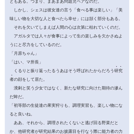
ともある。つまり、まあまあ問題児ペアなのだ。
しかし、シェスは彼女達の言う「食べる事は楽しい」「美
味しい物を大切な人と食べたら幸せ」には頷く部分もある。
それを欠いてしまえば人間の心は次第に枯れていくのだ。
アガルタでは人々が食事によって生の楽しみを欠かさぬよ
うにと尽力をしているのだ。
「月原ちゃん」
「はい、マ所長」


くるりと振り返ったるうあはそう呼ばれたからだろう
研
究

者
の顔をして居た。
溌剌と笑う少女ではなく、新たな研究に向けた期待の滲ん
だ眸だ。
「初等部の生徒達の果実狩りも、調理実習も、楽しい物にな
ると良いね。
ああ、それから、調理されたくないと逃げ回る野菜だと
か、他研究者が研究結果のお披露目を行なう際に能力者の力