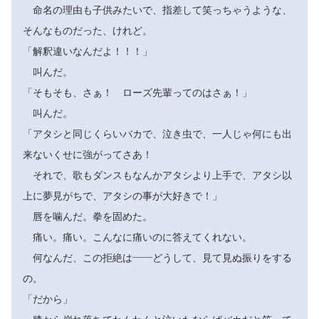
命名の理由も子供みたいで、指差して笑っちゃうような、
そんなものだった、けれど。
「解釈違いなんだよ！！！」
叫んだ。
「そもそも、さぁ！ ローズ先輩ってのはさぁ！」
叫んだ。
「アタシと同じくらいバカで、泣き虫で、一人じゃ何にも出
来ないくせに強がってさあ！
それで、歌もダンスもなんかアタシより上手で、アタシ以
上に夢見がちで、アタシの事が大好きで！」
唇を噛んだ。拳を固めた。
痛い。痛い。こんなに痛いのに答えてくれない。
何なんだ、この拒絶は――どうして、見て見ぬ振りをする
の。
「だから」