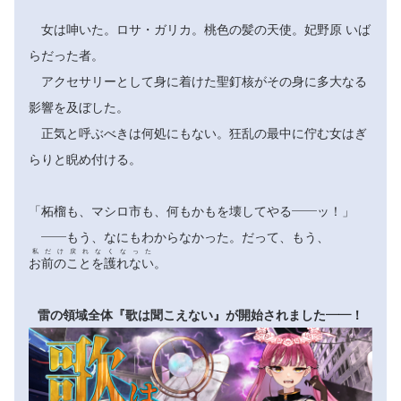
女は呻いた。ロサ・ガリカ。桃色の髪の天使。妃野原 いば
らだった者。
アクセサリーとして身に着けた聖釘核がその身に多大なる
影響を及ぼした。
正気と呼ぶべきは何処にもない。狂乱の最中に佇む女はぎ
らりと睨め付ける。
「柘榴も、マシロ市も、何もかもを壊してやる――ッ！」
――もう、なにもわからなかった。だって、もう、
私だけ戻れなくなった
お前のことを護れない
。
雷の領域全体『歌は聞こえない』が開始されました――！