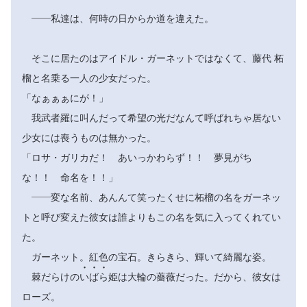
――私達は、何時の日からか道を違えた。
そこに居たのはアイドル・ガーネットではなくて、藤代 柘
榴と名乗る一人の少女だった。
「なぁぁぁにが！」
我武者羅に叫んだって希望の光だなんて呼ばれちゃ居ない
少女には喪うものは無かった。
「ロサ・ガリカだ！ あいっかわらず！！ 夢見がち
な！！ 命名を！！」
――変な名前、あんんて笑ったくせに柘榴の名をガーネッ
トと呼び変えた彼女は誰よりもこの名を気に入ってくれてい
た。
ガーネット。紅色の宝石。きらきら、輝いて綺麗な姿。



棘だらけの
い
ば
ら
姫は大輪の薔薇だった。だから、彼女は
ローズ。