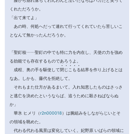
膝から崩れ落ちてわんわんと泣いたならばバカだと笑って
くれただろうか。
「出て来てよ」
あの時、何処へだって連れて行ってくれていたら苦しいこ
となんて無かったんだろうか。
「聖釘核……聖釘の中でも特に力を内在し、天使の力を強め
る効能でも存在するものであろうよ。





成程、奥の手を駆使して
閉
じ
こ
も
る
結界を作り上げるとは
なあ。しかも、藤代を拒絶して。
それもまた仕方があるまいて。入れ知恵したものはさっさ
と逃亡を決めたというならば、追うために殺さねばならぬ
か」
華氷 ヒメリ（
r2n000018
）は腕組みをしながらじいとそ
の領域を眺めた。
代わる代わる風景は変化していく。妃野原 いばらの領域に