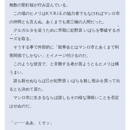
無数の聖釘核が佇み淀んでいる。
この場のヒメリはK.Y.R.I.E.の協力者でもなければマシロ市
の仲間とも言えぬ。あくまでも第三極の人間だった。

グルガルタを追うために早期に妃野原 いばらを撃破する
ポ


ー
ズ
を取る。
そうする事で外部的に「龍華会とはマシロ市とあくまで利
害関係でしかない」とイメージ付けるのだ。
このような状況で、と非難する者が居ようともヒメリは構
うまい。
誰も殺せぬならば己が妃野原 いばらを殺し恨みを買って出
るとも決めて居た。
マシロ市に生きるならば誰しもその様な薄暗いことを否定
はせぬのだ。
「ッ――ああ、くそッ」