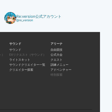
Re:version公式アカウント
@re_version
サウンド
アリーナ
サウンド
自由競技
ト）
EXリクエスト（サウンド）
公式大会
ライトスキット
クエスト
サウンドクリエイター一覧
訓練メニュー
クリエイター探索
アドベンチャー
特別探索