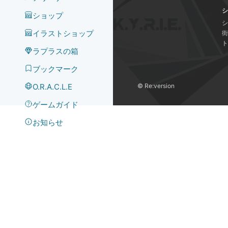
シ
ショップ
シ
イラストショップ
街
ト
ラプラスの箱
ブックマーク
O.R.A.C.L.E
©️ Re:version
ゲームガイド
お知らせ