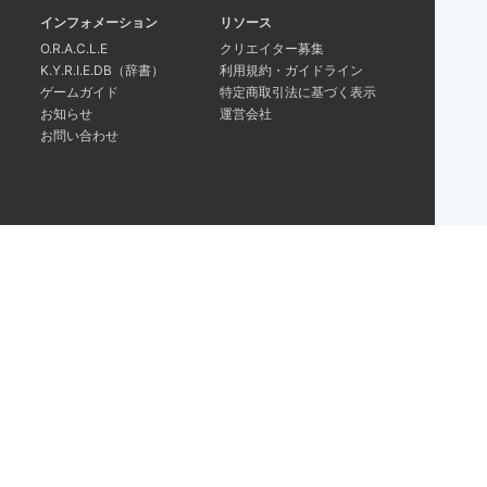
インフォメーション
リソース
O.R.A.C.L.E
クリエイター募集
K.Y.R.I.E.DB（辞書）
利用規約・ガイドライン
ゲームガイド
特定商取引法に基づく表示
お知らせ
運営会社
お問い合わせ