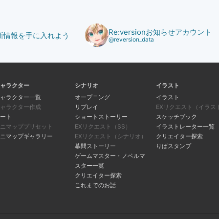
Re:versionお知らせアカウント
で最新情報を手に入れよう
@reversion_data
ャラクター
シナリオ
イラスト
ャラクター一覧
オープニング
イラスト
ャラクター作成
リプレイ
EXリクエスト（イラス
ート
ショートストーリー
スケッチブック
ニマッププリセット
EXリクエスト（SS）
イラストレーター一覧
ニマップギャラリー
EXリクエスト（シナリオ）
クリエイター探索
幕間ストーリー
りばスタンプ
ゲームマスター・ノベルマ
スター一覧
クリエイター探索
これまでのお話