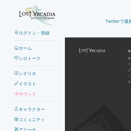
Twitter
ログイン・登録
ホーム
キ
シロトーク
キ
キ
ノ
シナリオ
ミ
ミ
イラスト
サウンド
キャラクター
コミュニティ
アリーナ