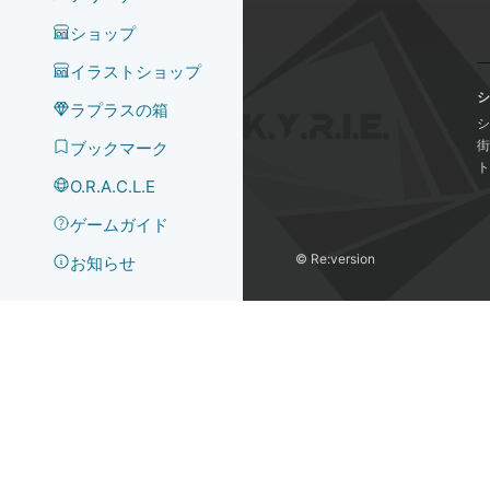
ショップ
イラストショップ
シ
ラプラスの箱
シ
街
ブックマーク
ト
O.R.A.C.L.E
ゲームガイド
©️ Re:version
お知らせ