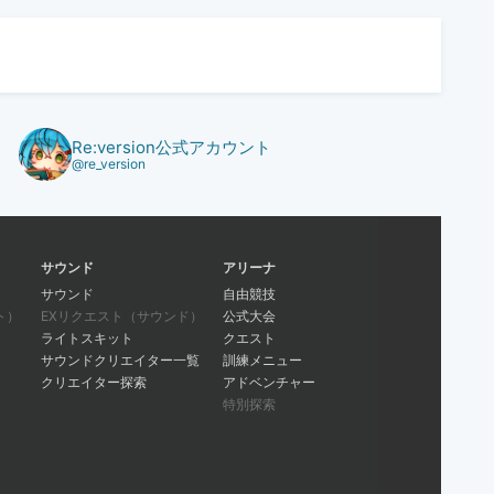
Re:version公式アカウント
@re_version
サウンド
アリーナ
サウンド
自由競技
ト）
EXリクエスト（サウンド）
公式大会
ライトスキット
クエスト
サウンドクリエイター一覧
訓練メニュー
クリエイター探索
アドベンチャー
特別探索