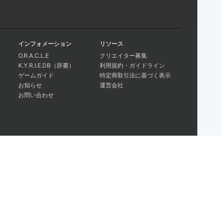
インフォメーション
リソース
O.R.A.C.L.E
クリエイター募集
K.Y.R.I.E.DB（辞書）
利用規約・ガイドライン
ゲームガイド
特定商取引法に基づく表示
お知らせ
運営会社
お問い合わせ