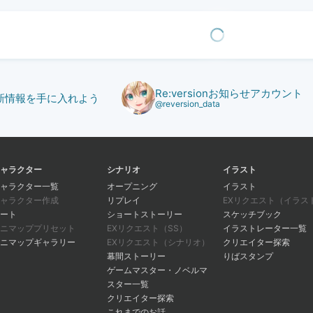
Re:versionお知らせアカウント
で最新情報を手に入れよう
@reversion_data
ャラクター
シナリオ
イラスト
ャラクター一覧
オープニング
イラスト
ャラクター作成
リプレイ
EXリクエスト（イラス
ート
ショートストーリー
スケッチブック
ニマッププリセット
EXリクエスト（SS）
イラストレーター一覧
ニマップギャラリー
EXリクエスト（シナリオ）
クリエイター探索
幕間ストーリー
りばスタンプ
ゲームマスター・ノベルマ
スター一覧
クリエイター探索
これまでのお話