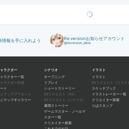
Re:versionお知らせアカウント
で最新情報を手に入れよう
@reversion_data
ャラクター
シナリオ
イラスト
ャラクター一覧
オープニング
イラスト
ャラクター作成
リプレイ
EXリクエスト（イラス
ート
ショートストーリー
スケッチブック
ニマッププリセット
EXリクエスト（SS）
イラストレーター一覧
ニマップギャラリー
EXリクエスト（シナリオ）
クリエイター探索
幕間ストーリー
りばスタンプ
ゲームマスター・ノベルマ
スター一覧
クリエイター探索
これまでのお話