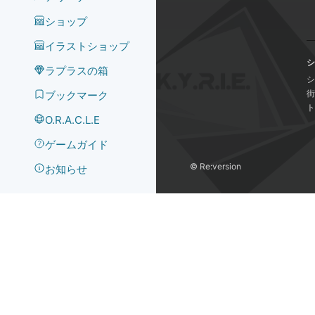
ショップ
イラストショップ
シ
ラプラスの箱
シ
街
ブックマーク
ト
O.R.A.C.L.E
ゲームガイド
©️ Re:version
お知らせ