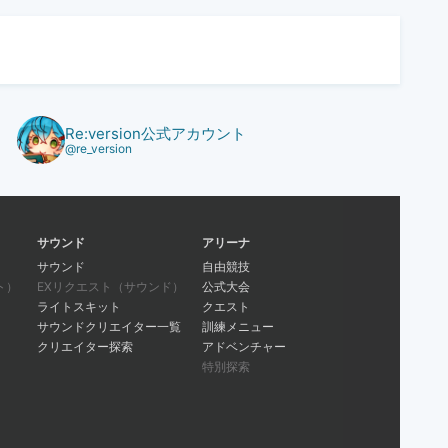
Re:version公式アカウント
@re_version
サウンド
アリーナ
サウンド
自由競技
ト）
EXリクエスト（サウンド）
公式大会
ライトスキット
クエスト
サウンドクリエイター一覧
訓練メニュー
クリエイター探索
アドベンチャー
特別探索