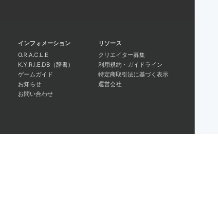
インフォメーション
リソース
O.R.A.C.L.E
クリエイター募集
K.Y.R.I.E.DB（辞書）
利用規約・ガイドライン
ゲームガイド
特定商取引法に基づく表示
お知らせ
運営会社
お問い合わせ