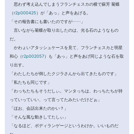
思わず考え込んでしまうフランチェスカの横で蘇芳 菊蝶
（
r2p000425
）が「あっ」と声をあげる。
「その報告書にも書いたのですが……」
言いながら菊蝶が取り出したのは、光る石のようなもの
だ。
かわょいアタッシュケースを見て、フランチェスカと明星
和心（
r2p002057
）も「あっ」と声をあげ同じような石を取
り出す。
「わたしたちが倒したクジラさんから出てきたものです」
「私たちも同じです」
「わっちたちもそうだしぃ。マンタっちは、わっちたちが持
っていっていい、って言ってたみたいだけどぉ」
「ほお、会話出来たのかい？」
「そんな風な動きしてたしぃ」
「なるほど、ボディランゲージというわけか。いいものだ