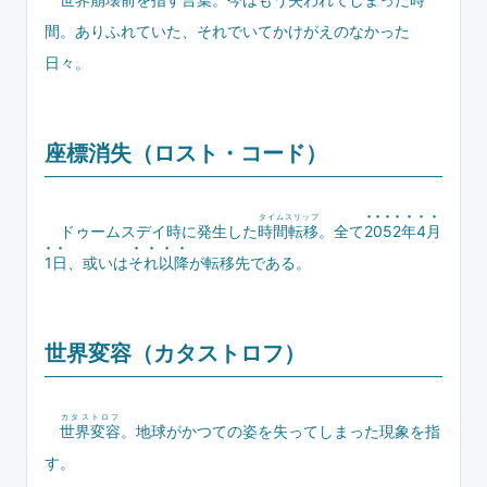
間。ありふれていた、それでいてかけがえのなかった
日々。
座標消失（ロスト・コード）
タイムスリップ







ドゥームスデイ時に発生した
時間転移
。全て
2
0
5
2
年
4
月






1
日
、或いは
そ
れ
以
降
が転移先である。
世界変容（カタストロフ）
カタストロフ
世界変容
。地球がかつての姿を失ってしまった現象を指
す。