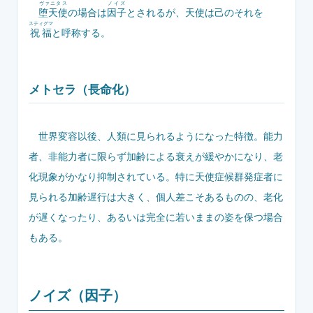
ヴァニタス
ノイズ
堕天使
の場合は
因子
とされるが、天使は己のそれを
スティグマ
祝福
と呼称する。
メトセラ（長命化）
世界変容以後、人類に見られるようになった特徴。能力
者、非能力者に限らず加齢による衰えが緩やかになり、老
化現象がかなり抑制されている。特に天使症候群発症者に
見られる加齢遅行は大きく、個人差こそあるものの、老化
が遅くなったり、あるいは完全に若いままの姿を保つ場合
もある。
ノイズ（因子）