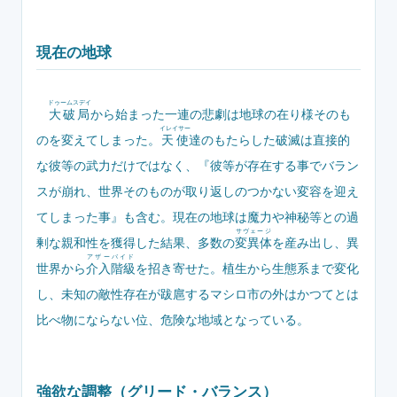
現在の地球
ドゥームスデイ
大破局
から始まった一連の悲劇は地球の在り様そのも
イレイサー
のを変えてしまった。
天使
達のもたらした破滅は直接的
な彼等の武力だけではなく、『彼等が存在する事でバラン
スが崩れ、世界そのものが取り返しのつかない変容を迎え
てしまった事』も含む。現在の地球は魔力や神秘等との過
サヴェージ
剰な親和性を獲得した結果、多数の
変異体
を産み出し、異
アザーバイド
世界から
介入階級
を招き寄せた。植生から生態系まで変化
し、未知の敵性存在が跋扈するマシロ市の外はかつてとは
比べ物にならない位、危険な地域となっている。
強欲な調整（グリード・バランス）