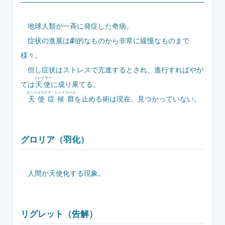
地球人類が一斉に発症した奇病。
症状の進展は劇的なものから非常に緩慢なものまで
様々。
但し症状はストレスで亢進するとされ、進行すればやが
イレイサー
ては
天使
に成り果てる。
エンジェライズ・シンドローム
天使症候群
を止める術は現在、見つかっていない。
グロリア（羽化）
人間が天使化する現象。
リグレット（告解）