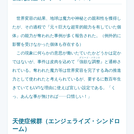
世界変容の結果、地球は魔力や神秘との親和性を獲得し
たが、その過程で『元々巨大な超常的能力を有していた個
体』の能力が奪われた事例が多く報告された。（例外的に
影響を受けなかった個体も存在する）
この現象に何らかの意思が働いたていたかどうかは定か
グリード・バランス
ではないが、事件は皮肉を込めて『
強欲な調整
』と通称さ
れている。奪われた魔力等は世界変容を完了する為の推進
力として使われたと考えられているが、要するに数百年生
きていてもLV1な理由に使えば宜しい設定である。「く
っ、あんな事が無ければ……口惜しい！」
天使症候群（エンジェライズ・シンドロ
ーム）