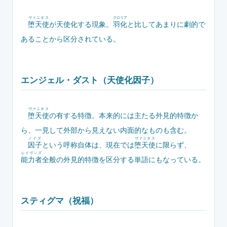
ヴァニタス
グロリア
堕天使
が天使化する現象。
羽化
と比してあまりに劇的で
あることから区分されている。
エンジェル・ダスト（天使化因子）
ヴァニタス
堕天使
の有する特徴。本来的には主たる外見的特徴か
ら、一見して外部から見えない内面的なものも含む。
ノイズ
ヴァニタス
因子
という呼称自体は、現在では
堕天使
に限らず、
レイヴンズ
能力者
全般の外見的特徴を区分する単語にもなっている。
スティグマ（祝福）