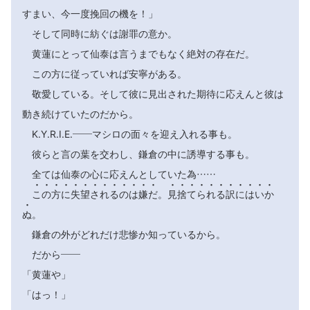
すまい、今一度挽回の機を！」
そして同時に紡ぐは謝罪の意か。
黄蓮にとって仙泰は言うまでもなく絶対の存在だ。
この方に従っていれば安寧がある。
敬愛している。そして彼に見出された期待に応えんと彼は
動き続けていたのだから。
K.Y.R.I.E.――マシロの面々を迎え入れる事も。
彼らと言の葉を交わし、鎌倉の中に誘導する事も。
全ては仙泰の心に応えんとしていた為……
























こ
の
方
に
失
望
さ
れ
る
の
は
嫌
だ
。
見
捨
て
ら
れ
る
訳
に
は
い
か

ぬ
。
鎌倉の外がどれだけ悲惨か知っているから。
だから――
「黄蓮や」
「はっ！」