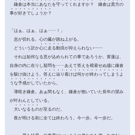

























鎌
倉
は
本
当
に
あ
な
た
を
守
っ
て
く
れ
ま
す
か
？
鎌
倉
は
貴
方
の










事
が
好
き
で
し
ょ
う
か
？
「はぁ、はぁ、はぁ……！」
息が切れる。心の臓が跳ね上がる。






どういう訳か
心
に
走
る
動
揺
が抑えられない――
それは如何なる意が込められての事であろうか。黄蓮は、
自身の内に在りし疑問を……あえて答えを模索せぬ儘に鎌倉



















を駆け抜けよう。
答
え
に
辿
り
着
け
ば
何
か
が
終
わ
っ
て
し
ま
う
よ











う
な
予
感
が
し
て
い
た
か
ら
。
薄暗き鎌倉。あぁ間もなく、鎌倉が抱いていた長年の望み
が叶わんとしている。






大
い
な
る
も
の
が至るのだ。
夜が明ける前に全ては終わろう。今一歩。今一歩だ。