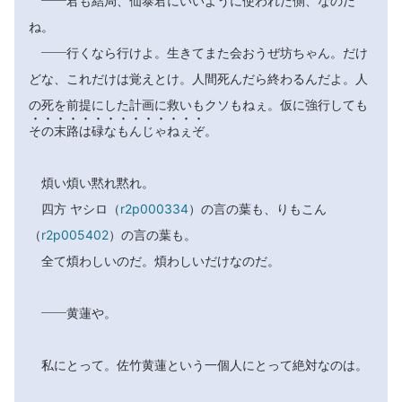
――君も結局、仙泰君にいいように使われた側、なのだ
ね。
――行くなら行けよ。生きてまた会おうぜ坊ちゃん。だけ
どな、これだけは覚えとけ。人間死んだら終わるんだよ。人
の死を前提にした計画に救いもクソもねぇ。仮に強行しても














そ
の
末
路
は
碌
な
も
ん
じ
ゃ
ね
ぇ
ぞ
。
煩い煩い黙れ黙れ。
四方 ヤシロ（
r2p000334
）の言の葉も、りもこん
（
r2p005402
）の言の葉も。
全て煩わしいのだ。煩わしいだけなのだ。
――黄蓮や。
私にとって。佐竹黄蓮という一個人にとって絶対なのは。