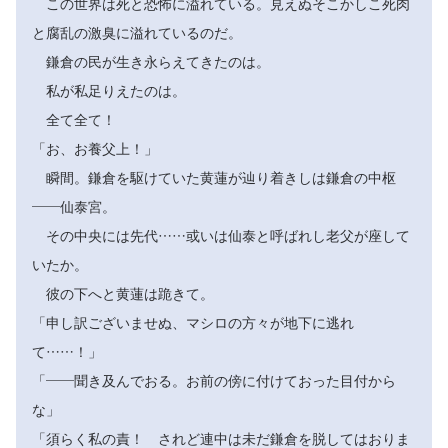
この世界は死と恐怖に溢れている。見えぬそこかしこ死肉
と腐乱の激臭に溢れているのだ。
鎌倉の民が生き永らえてきたのは。
私が私足りえたのは。
全て全て！
「お、お養父上！」
瞬間。鎌倉を駆けていた黄蓮が辿り着きしは鎌倉の中枢
――仙泰宮。
その中央には先代……或いは仙泰と呼ばれし老父が座して
いたか。
彼の下へと黄蓮は跪きて。
「申し訳ございませぬ、マシロの方々が地下に逃れ
て……！」
「――聞き及んでおる。お前の傍に付けておった目付から
な」
「須らく私の責！ されど連中は未だ鎌倉を脱してはおりま