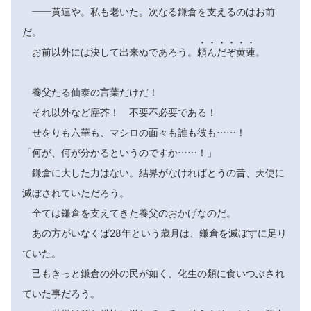
――黄連や。私も老いた。次なる鎌倉を支えるのはお前
だ。






お前以外には決して出来ぬであろう。
頼
ん
だ
ぞ
黄
蓮
。
養父たる仙泰の言葉だけだ！
それ以外など塵芥！ 不要不必要である！
せをりも六華も、マシロの面々も誰も彼も……！
「何が、何が分かるというのですか……！」
鎌倉に大した力はない。結界がなければとうの昔、天使に
滅ぼされていただろう。
全ては鎌倉を支えてきた養父のおかげなのだ。
あの方がいなくば28年という歳月は、鎌倉を滅ぼすに足り
ていた。
己もきっと鎌倉の外の民が如く、化生の類に食いつぶされ
ていた事だろう。