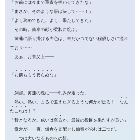
「お前には今まで重責を担わせてきたな」
「まさか、そのような事は決して……！」
「よく務めてきた。よく、果たしてきた」
その時。仙泰の顔が柔和に綻ぶ。
黄蓮に語り掛ける声色は、未だかつてない程優しさに溢れ
ており……
あぁ、お養父上――









「
お
前
も
も
う
要
ら
ぬ
な
」
刹那。黄蓮の魂に――軋みが走った。


熱い。熱い。まるで煮えたぎるような何かが迸る！
な
ん




だ
こ
れ
は
！？


「贄となるか。或いは
至
る
か、最後の役目を果たすが良い」
鎌倉が……否。鎌倉を支配せし仙泰が求むは二つだ。
一つは大いなるものへの贄。