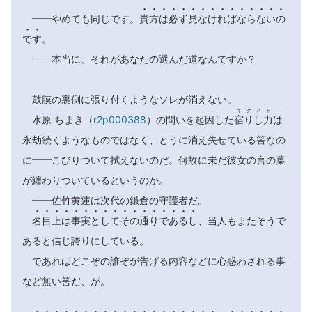















――やめても同じです。
貴
方
は
必
ず
見
な
け
れ
ば
な
ら
な
い
の


で
す
。
――本当に、それがあなたの選んだ道なんですか？
鼓膜の裏側に張り付くようなソレが消えない。
ネクスト
水原 ちまき（
r2p000388
）の問いを起因した
宿りし力
は
永劫続くようなものではなく、とうに消え失せている筈なの
に――こびりついて拭えないのだ。何故に未だ彼女の言の葉
が纏わりついているというのか。
――佐竹黄蓮は次代の鎌倉の守護者だ。

















名
目
上
は
事
実
と
し
て
そ
の
通
り
で
あ
る
し
、当人もまたそうで
あると信じ誇りにしている。
であればどこぞの誰ぞが告げる内容などに心惑わされる事
など無い筈だ、が。