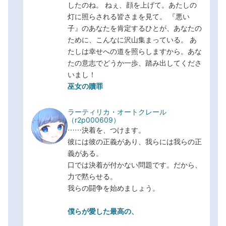
したのね。 ねぇ、顔を上げて。あたしの
灯に照らされる皆さまを見て。 『悪い
子』のあなたを肯定するひとが、あなたの
ために、こんなに沢山集まっている。 あ
たしは幸せへの道を照らしますから。あな
たの意志でどうか一歩、踏み出してくださ
いまし！
巫女の贖罪
ラーティリカ・オートクレール
（
r2p000609
）
……決着を、つけます。
彼には彼の正義があり、我らには我らの正
義がある。
口では決着が付かない問題です。だから、
力で黙らせる。
我らの闘争を始めましょう。
僕らが愛した最高の、