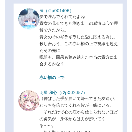
凍（
r2p001406
）
夢で呼んでくれてたよね
貴女の見せてきた剥き出しの感情は心で理
解できたから。
貴女のそのギラギラした愛に応える為に、
殺し合おう。この赤い橋の上で視線を超え
たその先に
呪詛も、因果も踏み越えた本当の貴方に出
会えるかな？
赤い橋の上で
明星 和心（
r2p002057
）
（伸ばした手が届いて帰ってきた友達が、
わっちを信じてくれる皆が一緒にいる。
それだけで心の底から信じられないほど
の勇気が、身体からは力が沸いてく
る……。