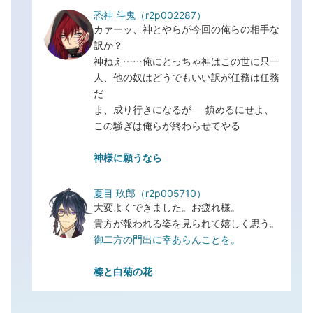
恐神 斗鬼（
r2p002287
）
カァーッ、神とやらが今回の俺らの相手な
訳か？
神ねえ……俺にとっちゃ神はこの世に只一
人、他の奴はどうでもいい訳が任務は任務
だ
ま、成り行きになるが──鎮めるにせよ、
この騒ぎは俺らが終わらせてやる
神様に願うなら
夏目 玖郎（
r2p005710
）
大変よくできました。お疲れ様。
貴方が報われる姿を見られて嬉しく思う。
御二方の門出に幸あらんことを。
榛と白菊の花