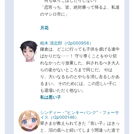
何も取りこぼしたりしない）
「恋宵っち、皆。絶対勝って帰るよ、私達
のマシロ市に」
月花
柏木 清志郎（
r2p000956
）
鎌倉は、どこに行っても子供を虐げる連中
ばかりだな……！ 守り導くことをやり切
れなかったり放棄した、糾されるべき大人
らの姿がないところまで同じだ。 やは
り、大いなるものとやらを消し去るしかあ
るまい。 そのためには、この悲しい子に
も退場いただく他ない。
私は悪い子
シンディー・"ヒンキーパンク"・フォーサ
イス（
r2p000146
）
翠さまが教えられてきた『良い子』はきっ
と、沼の底へと続いてしまう間違った道で