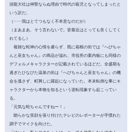
頭龍大社は神聖ならぬ理由で時代の寵児となってしまったと
いう訳だ。
（……我はとてつもなく不本意なのだが）
（まあまあ、そう言わないで。皆最近はとっても良くしてく
れてるし）
複雑な蛇神の心情を慮らず、既に箱根の街では『へびちゃ
んと巫女ちゃん』の商品が溢れ、市役所の案内板にも同様の
デフォルメキャラクターが記載されているほどだ。全盛期を
過ぎたひなびた温泉の街は『へびちゃんと巫女ちゃん』の機
会を逃さず、町興しに躍起になっていた。本末転倒な事にキ
ャラクターから本物を知るという逆転現象すら起こってい
る。
「元気な蛇ちゃんですねー！」
朗らかな笑顔を張り付けたテレビのレポーターが手慣れた
調子でマイクを向けた。