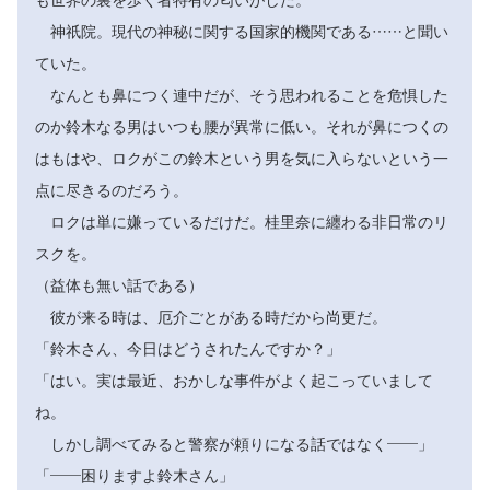
神祇院。現代の神秘に関する国家的機関である……と聞い
ていた。
なんとも鼻につく連中だが、そう思われることを危惧した
のか鈴木なる男はいつも腰が異常に低い。それが鼻につくの
はもはや、ロクがこの鈴木という男を気に入らないという一
点に尽きるのだろう。
ロクは単に嫌っているだけだ。桂里奈に纏わる非日常のリ
スクを。
（益体も無い話である）
彼が来る時は、厄介ごとがある時だから尚更だ。
「鈴木さん、今日はどうされたんですか？」
「はい。実は最近、おかしな事件がよく起こっていまして
ね。
しかし調べてみると警察が頼りになる話ではなく――」
「――困りますよ鈴木さん」