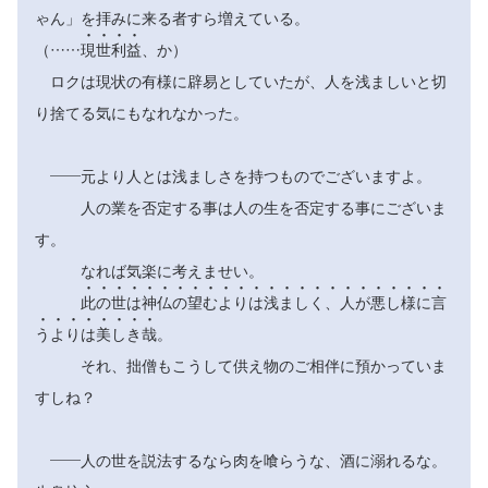
ゃん」を拝みに来る者すら増えている。




（……
現
世
利
益
、か）
ロクは現状の有様に辟易としていたが、人を浅ましいと切
り捨てる気にもなれなかった。
――元より人とは浅ましさを持つものでございますよ。
人の業を否定する事は人の生を否定する事にございま
す。
なれば気楽に考えませい。
























此
の
世
は
神
仏
の
望
む
よ
り
は
浅
ま
し
く
、
人
が
悪
し
様
に
言








う
よ
り
は
美
し
き
哉
。
それ、拙僧もこうして供え物のご相伴に預かっていま
すしね？
――人の世を説法するなら肉を喰らうな、酒に溺れるな。