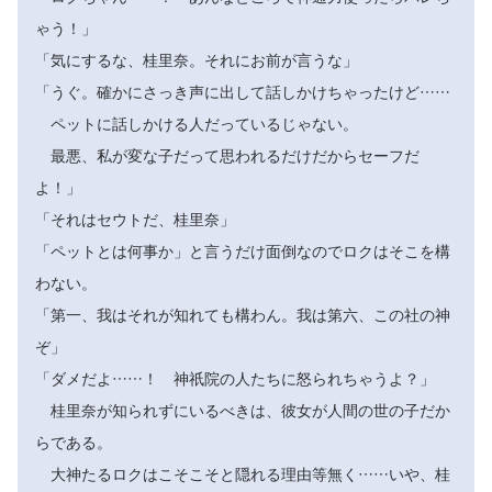
ゃう！」
「気にするな、桂里奈。それにお前が言うな」
「うぐ。確かにさっき声に出して話しかけちゃったけど……
ペットに話しかける人だっているじゃない。
最悪、私が変な子だって思われるだけだからセーフだ
よ！」
「それはセウトだ、桂里奈」
「ペットとは何事か」と言うだけ面倒なのでロクはそこを構
わない。
「第一、我はそれが知れても構わん。我は第六、この社の神
ぞ」
「ダメだよ……！ 神祇院の人たちに怒られちゃうよ？」
桂里奈が知られずにいるべきは、彼女が人間の世の子だか
らである。
大神たるロクはこそこそと隠れる理由等無く……いや、桂