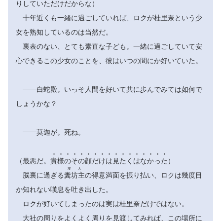
りしていただけだからな）
十年近くも一緒に過ごしていれば、ロクが桂里奈という少
女を熟知しているのは当然だ。
裏表のない、とても素直な子ども。一緒に過ごしていて安
心できるこの少女のことを、彼はいつの間にか好いていた。
――白蛇殿。いっそ人間を好いて共に歩んでみては如何で
しょうかな？
――莫迦が。死ね。

















（最悪だ。
貴
様
の
そ
の
顔
だ
け
は
見
た
く
は
な
か
っ
た
）
友人
脳裏に過ぎる
糞坊主
の得意満面を振り払い、ロクは幾度目
か知れない嘆息を吐き出した。
ロクが好いてしまったのは実は桂里奈だけではない。
大社の周りをよくよく周りを見渡してみれば、この場所に