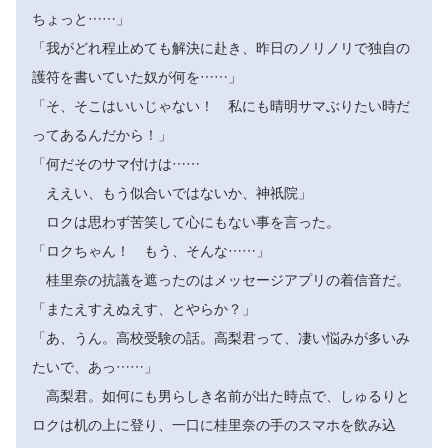
ちょっと……」
「我がどれ程止めても解決に赴き、昨日のノリノリで独自の
護符を書いていた奴が何を……」
「そ、そこはいいじゃない！ 私にも晴明サマぶりたい時だ
ってあるんだから！」
「何だそのサマ付けは……
ええい、もう似合いではないか、神祇院」
ロクは思わず苦笑して心にもない事を言った。
「ロクちゃん！ もう、そんな……」
桂里奈の抗議を遮ったのはメッセージアプリの着信音だ。
「またえすえぬえす、とやらか？」
「あ、うん。高校受験の話。高梨君って、凄い悩みが多いみ
たいで、あっ……」
高梨君。如何にも男らしき名前が出た時点で、しゅるりと
ロクは机の上に登り、一口に桂里奈の手のスマホを飲み込