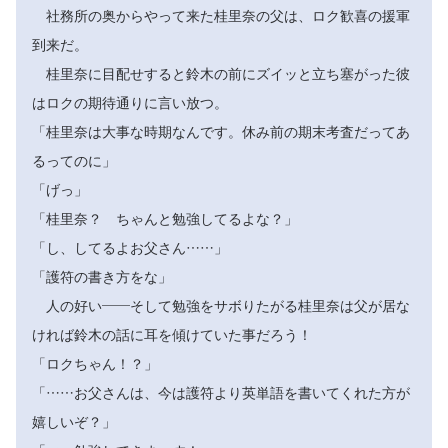
社務所の奥からやって来た桂里奈の父は、ロク歓喜の援軍
到来だ。
桂里奈に目配せすると鈴木の前にズイッと立ち塞がった彼
はロクの期待通りに言い放つ。
「桂里奈は大事な時期なんです。休み前の期末考査だってあ
るってのに」
「げっ」
「桂里奈？ ちゃんと勉強してるよな？」
「し、してるよお父さん……」
「護符の書き方をな」
人の好い――そして勉強をサボりたがる桂里奈は父が居な
ければ鈴木の話に耳を傾けていた事だろう！
「ロクちゃん！？」
「……お父さんは、今は護符より英単語を書いてくれた方が
嬉しいぞ？」