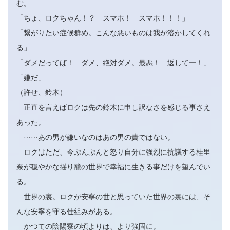
む。
「ちょ、ロクちゃん！？ スマホ！ スマホ！！！」
「繋がりたい症候群め。こんな悪いものは我が溶かしてくれ
る」
「ダメだってば！ ダメ、絶対ダメ。最悪！ 返して―！」
「嫌だ」
（許せ、鈴木）
正直を言えばロクは先の鈴木に申し訳なさを感じる事さえ
あった。
……あの男が嫌いなのはあの男の責ではない。
ロクはただ、今ぷんぷんと怒り自分に強烈に抗議する桂里
奈が穏やかな揺り籠の世界で幸福に生きる事だけを望んでい
る。
世界の裏。ロクが安寧の世と思っていた世界の裏には、そ
んな安寧を守る仕組みがある。
かつての陰陽寮の頃よりは、より強固に。