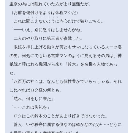
里奈の為には隠れていた方がより無難だが。
（お前を傷付けるよりは余程マシだ）








これは
聞
こ
え
な
い
よ
う
に
内心だけで独りごちる。
「――いえ、別に怒りはしませんがね」
二人のやり取りに第三者が参戦した。
眼鏡を押し上げる動きが何ともサマになっているスーツ姿
の男。何処にでもいる営業マンのように見えるその男は、神
祇院と呼ばれる機関から来た『鈴木』を名乗る人物であっ
た。
「八百万の神々は、なんとも個性豊かでいらっしゃる。それ
に比べればロク様の何とも」
「黙れ。何をしに来た」
「……これは失礼を」
ロクはこの鈴木のことがあまり好きではなかった。
善人、いや秩序に属する側なのは確かなのだが……どうに
も世界の裏を歩く者特有の匂いがした。