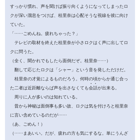
すっかり慣れ、声を聞けば振り向くようになってしまったロ
クが深い溜息をつけば、桂里奈は心配そうな視線を彼に向け
ていた。
「……ごめんね。疲れちゃった？」
テレビの取材を終えた桂里奈が小さロクはく声に出してロ
クに問うた。
（全く、聞かれでもしたら面倒だぞ。桂里奈……）
翻して応じたロクは「シャー」という音を発しただけだ。
桂里奈の才覚によるものだろう。何時の頃からか通じ合っ


た二者は近距離ならば声を出さなくても
会
話
が出来る。
周りに人が多いのは知れている。
昔から神秘は面倒事も多い故、ロクは気を付けろと桂里奈
に言い含めているのだが……
（あ、ごめん！）
（……まあいい。だが、疲れの方も気にするな。単にうんざ