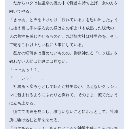
だからロクは桂里奈の腕の中で鎌首を持ち上げ、女の方を
向いてやる。
「きゃあ」と声を上げかけ「疲れている」を思い出したよう
に控え目に手を振る女の様はあの頃よりも成熟した現代の、
人の善性を感じさせるものだ。九頭龍大社は桂里奈を、そし
て蛇をこれ以上ない程に大事にしている。
些かの軽薄さは否めないものの、御祭神たる『ロク様』を
敬わない人間は此処には居ない。
「……あっ！？」
「……シャー……」
社務所へ戻ろうとして転んだ桂里奈が、見えないクッショ
ンに包まれるようにふわりと倒れて。そのまま、慌てたよう
に立ち上がる。
慌てて周囲を見回し、誰もいないことにホッとして。社務
所に駆け込むと扉を閉める。
「ロクちゃん……！ あんなところで神通力使ったらバレち