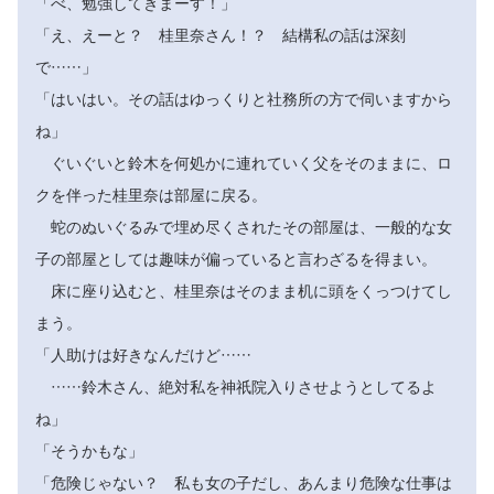
「べ、勉強してきまーす！」
「え、えーと？ 桂里奈さん！？ 結構私の話は深刻
で……」
「はいはい。その話はゆっくりと社務所の方で伺いますから
ね」
ぐいぐいと鈴木を何処かに連れていく父をそのままに、ロ
クを伴った桂里奈は部屋に戻る。
蛇のぬいぐるみで埋め尽くされたその部屋は、一般的な女
子の部屋としては趣味が偏っていると言わざるを得まい。
床に座り込むと、桂里奈はそのまま机に頭をくっつけてし
まう。
「人助けは好きなんだけど……
……鈴木さん、絶対私を神祇院入りさせようとしてるよ
ね」
「そうかもな」
「危険じゃない？ 私も女の子だし、あんまり危険な仕事は