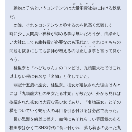
げんだい
動物と子供というコンテンツは
大量消費社会
における鉄板
だ。
勿論、それをコンテンツと称するのを気高く気難しく――


時に少し人間臭い
神
様
が認める事は無いだろうが、由緒正し
い大社にしても維持費が必要なのも現代だ。それにそちらの




問題を抜きにしても参拝が増えるのは
正
し
き
事
と言って良か
ろう。
桂里奈と『へびちゃん』のコンビは、九頭龍大社ではこれ
以上ない程に有名な『名物』と化していた。
弱冠十五歳の巫女、桂里奈。彼女が選抜された理由は内々
には『九頭龍大社の巫女たる才覚』が故だが、外から見れば
抜擢された彼女は大変な美少女であり、『名物巫女』とその
横をついていく蛇が人の耳目を引き付けるは必然であった。
長い黒髪を綺麗に整え、如何にもそれらしい雰囲気のある
桂里奈はかくてSNS時代に食い付かれ、落ち着きのあった九