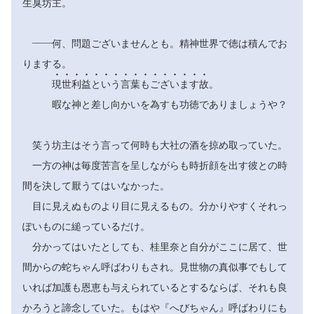
生臭坊主。
――何、問題ございませんとも。精神世界で徳は積んでお
りまする。
















現
世
利
益
と
い
う
言
葉
も
ご
ざ
い
ま
す
故
。
暇な神と差し向かいを為すも功徳でありましょうや？
笑う坊主はそう言って何時も大社の酒を掠め取っていた。
一方の神は毎度苦言を呈しながらも時折顔を出す彼との時
間を決して厭うてはいなかった。
目に見えぬものより目に見えるもの。分かりやすくそれっ
ぽいものに縋っているだけ。
分かってはいたとしても、桂里奈と自分がここに居て、世
間からの蛇ちゃん呼ばわりもされ。見世物の真似事でもして
いれば加護も恩恵も与えられているとするならば、それも良
かろうと諦念していた。もはや『へびちゃん』呼ばわりにも