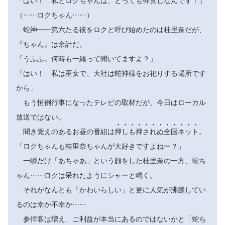
「はい！ 私とロクちゃんは、とっても仲良しなんです！」
（……ロクちゃん……）
蛇神――第六たる彼をロクと呼び始めたのは桂里奈だが、
『ちゃん』は余計だ。
「うふふ。何時も一緒って聞いてますよ？」
「はい！ 私は巫女で、大社は蛇神様をお祀りする場所です
から」
もう恒例行事になったテレビの取材だが、今日はローカル
放送ではない。












聞き覚えのあるお昼の番組は
押
し
も
押
さ
れ
ぬ
全
国
ネ
ッ
ト
。
「ロクちゃんも桂里奈ちゃんが大好きですよねー？」
一瞬だけ「あちゃあ」という顔をした桂里奈の一方、蛇ち
ゃん……ロクは呆れたようにシャーと鳴く。
それがなんとも「かわいらしい」と更に人気が沸騰してい
るのは幸か不幸か……
参拝客は増え、ご利益が本当にあるのではないかと「蛇ち