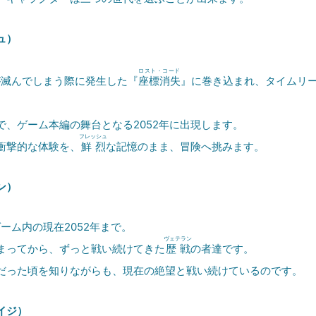
ュ）
ロスト・コード
が滅んでしまう際に発生した『
座標消失
』に巻き込まれ、タイムリ
、ゲーム本編の舞台となる2052年に出現します。
フレッシュ
衝撃的な体験を、
鮮烈
な記憶のまま、冒険へ挑みます。
ン）
ーム内の現在2052年まで。
ヴェテラン
ってから、ずっと戦い続けてきた
歴戦
の者達です。
った頃を知りながらも、現在の絶望と戦い続けているのです。
イジ）