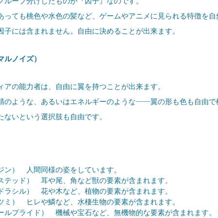
グループ分けしたものが『
因子
』なのです。
っても桃色や水色の髪など、ゲームやアニメに見られる特徴を自
因子には含まれません。自由に決めることが出来ます。
マルノイズ）
アの能力者は、自由に翼を持つことが出来ます。
のような、あるいはエネルギーのような――翼の形も色も自由で
ないという選択肢も自由です。
ジン） 人間同様の姿をしています。
ステッド） 耳や尾、角など獣の要素が含まれます。
ドラシル） 花や木など、植物の要素が含まれます。
ツミ） ヒレや鱗など、水棲生物の要素が含まれます。
ールプライド） 機械や宝石など、無機物的な要素が含まれます。