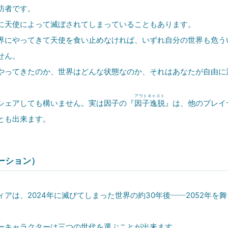
訪者です。
天使によって滅ぼされてしまっていることもあります。
にやってきて天使を食い止めなければ、いずれ自分の世界も危う
せん。
ってきたのか、世界はどんな状態なのか、それはあなたが自由に
アウトキャスト
ェアしても構いません。実は因子の『
因子逸脱
』は、他のプレイ
とも出来ます。
ーション）
アは、2024年に滅びてしまった世界の約30年後――2052年を
キャラクターは三つの世代を選ぶことが出来ます。