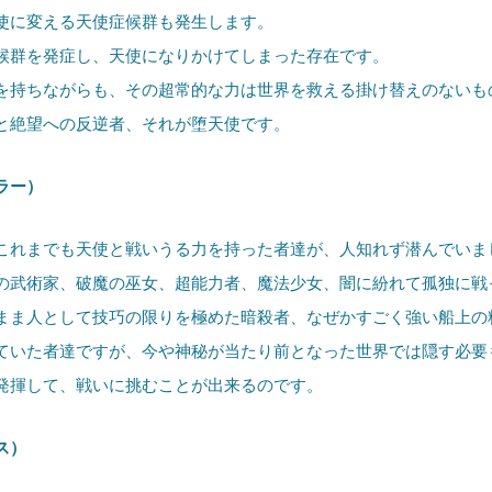
に変える天使症候群も発生します。
候群を発症し、天使になりかけてしまった存在です。
持ちながらも、その超常的な力は世界を救える掛け替えのないも
絶望への反逆者、それが堕天使です。
ラー）
れまでも天使と戦いうる力を持った者達が、人知れず潜んでいま
武術家、破魔の巫女、超能力者、魔法少女、闇に紛れて孤独に戦
まま人として技巧の限りを極めた暗殺者、なぜかすごく強い船上の
いた者達ですが、今や神秘が当たり前となった世界では隠す必要
揮して、戦いに挑むことが出来るのです。
ス）