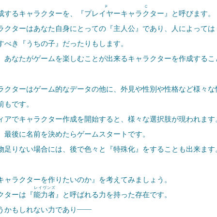
P
C
成するキャラクターを、『
プレイヤーキ
ャラクター
』と呼びます。
クターはあなた自身にとっての『主人公』であり、人によっては
すべき『うちの子』だったりもします。
あなたがゲームを楽しむことが出来るキャラクターを作成するこ
クターはゲーム的なデータの他に、外見や性別や性格など様々な
前もです。
アでキャラクター作成を開始すると、様々な選択肢が現われます
最後に名前を決めたらゲームスタートです。
足りない場合には、後で色々と『特殊化』をすることも出来ます
ャラクターを作りたいのか』を考えてみましょう。
レイヴンズ
クターは『
能力者
』と呼ばれる力を持った存在です。
かもしれない力であり――