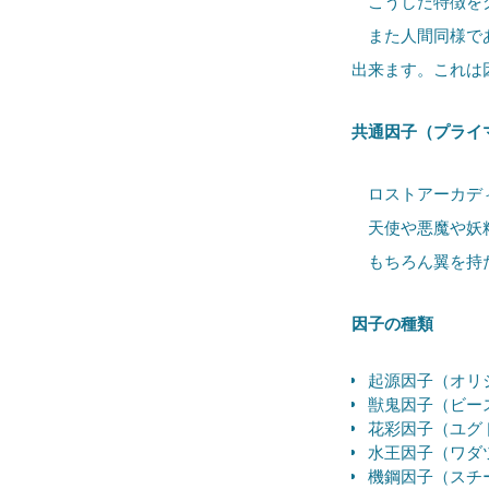
こうした特徴を
また人間同様であ
出来ます。これは
共通因子（プライ
ロストアーカディ
天使や悪魔や妖精
もちろん翼を持た
因子の種類
起源因子（オリ
獣鬼因子（ビー
花彩因子（ユグ
水王因子（ワダ
機鋼因子（スチ