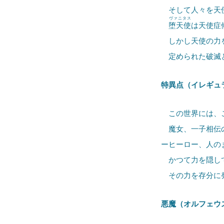
そして人々を天使
ヴァニタス
堕天使
は天使症
しかし天使の力を
定められた破滅と
特異点（イレギュ
この世界には、こ
魔女、一子相伝の
ーヒーロー、人の
かつて力を隠して
その力を存分に発
悪魔（オルフェウ