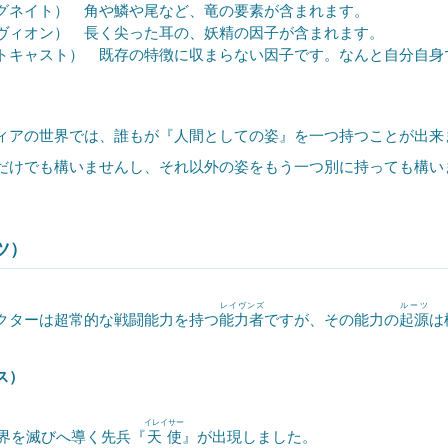
グネイト） 角や鱗や尾など、竜の要素が含まれます。
ヴィオン） 長く尖った耳の、妖精の因子が含まれます。
トキャスト） 既存の特徴に収まらない因子です。なんと自分自身
アの世界では、誰もが『人間としての姿』を一つ持つことが出来
だけでも構いませんし、それ以外の姿をもう一つ別に持っても構い
ツ）
レイヴンズ
ルーツ
ターは超常的な戦闘能力を持つ
能力者
ですが、その能力の
起源
は
ス）
イレイサー
世界を滅びへ導く先兵『
天使
』が出現しました。