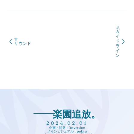
次
ガ
イ
前
ド
サウンド
ラ
イ
ン
――楽園追放。
2024.02.01
企画・開発：Re:version
メインビジュアル：pokira