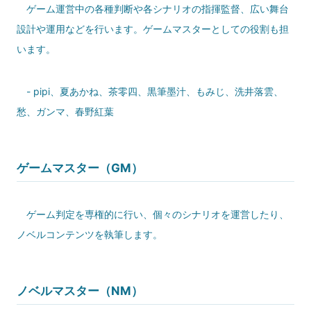
ゲーム運営中の各種判断や各シナリオの指揮監督、広い舞台
設計や運用などを行います。ゲームマスターとしての役割も担
います。
-
pipi
、
夏あかね
、
茶零四
、
黒筆墨汁
、
もみじ
、
洗井落雲
、
愁
、
ガンマ
、
春野紅葉
ゲームマスター（GM）
ゲーム判定を専権的に行い、個々のシナリオを運営したり、
ノベルコンテンツを執筆します。
ノベルマスター（NM）